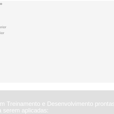
ão
rior
ior
em Treinamento e Desenvolvimento pronta
a serem aplicadas: