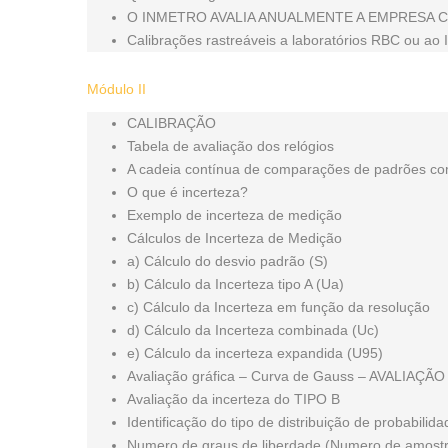
O INMETRO AVALIA ANUALMENTE A EMPRESA 
Calibrações rastreáveis a laboratórios RBC ou a
Módulo II
CALIBRAÇÃO
Tabela de avaliação dos relógios
A cadeia contínua de comparações de padrões co
O que é incerteza?
Exemplo de incerteza de medição
Cálculos de Incerteza de Medição
a) Cálculo do desvio padrão (S)
b) Cálculo da Incerteza tipo A (Ua)
c) Cálculo da Incerteza em função da resolução
d) Cálculo da Incerteza combinada (Uc)
e) Cálculo da incerteza expandida (U95)
Avaliação gráfica – Curva de Gauss – AVALIAÇÃ
Avaliação da incerteza do TIPO B
Identificação do tipo de distribuição de probabilid
Numero de graus de liberdade (Numero de amost