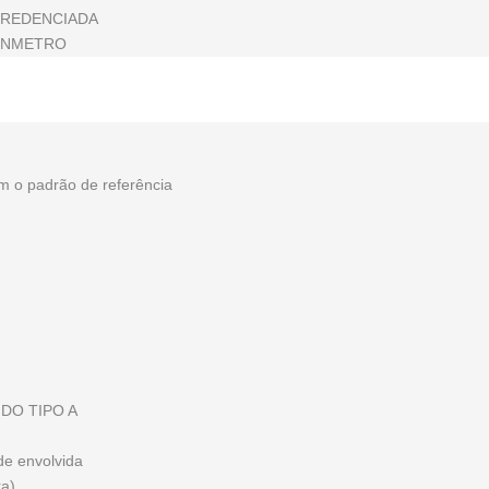
CREDENCIADA
o INMETRO
m o padrão de referência
O DO TIPO A
ade envolvida
ra)