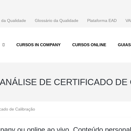
 da Qualidade
Glossário da Qualidade
Plataforma EAD
VA
CURSOS IN COMPANY
CURSOS ONLINE
GUIA
ANÁLISE DE CERTIFICADO DE
icado de Calibração
pany ou online ao vivo. Conteúdo persona