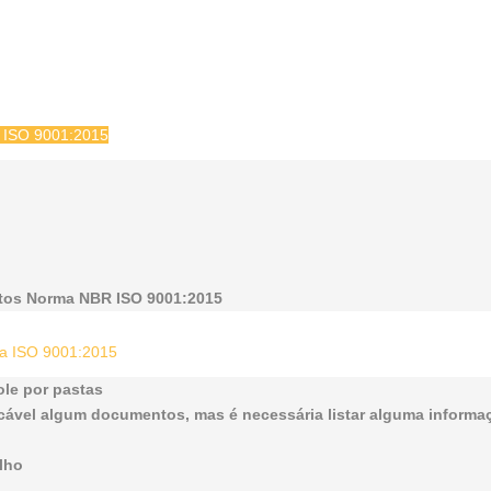
ma ISO 9001:2015
itos Norma NBR ISO 9001:2015
rma ISO 9001:2015
ole por pastas
cável algum documentos, mas é necessária listar alguma informa
lho