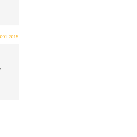
 9001:2015
e