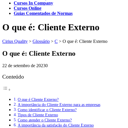
Cursos In Company
Cursos Online
Guias Comentados de Normas
O que é: Cliente Externo
Cirius Quality
>
Glossário
>
C
>
O que é: Cliente Externo
O que é: Cliente Externo
22 de setembro de 2023
0
Conteúdo
O que é Cliente Externo?
A importância do Cliente Externo para as empresas
Como identificar o Cliente Externo?
Tipos de Cliente Externo
Como atender o Cliente Externo?
A importância da satisfação do Cliente Externo