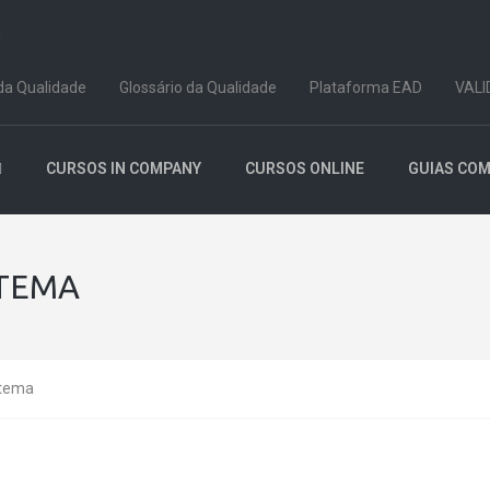
!
da Qualidade
Glossário da Qualidade
Plataforma EAD
VALI
CURSOS IN COMPANY
CURSOS ONLINE
GUIAS CO
STEMA
stema