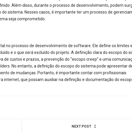
finido. Além disso, durante o processo de desenvolvimento, podem surg
 do sistema. Nesses casos, é importante ter um processo de gerencia
stema seja comprometido.
 no processo de desenvolvimento de software. Ele define os limites 
uído e o que será excluído do projeto. A definição clara do escopo do 
va de custos e prazos, a prevenção do “escopo creep” e uma comunica
lders. No entanto, a definição do escopo do sistema pode apresentar d
amento de mudanças. Portanto, é importante contar com profissionais
ra internet, que possam auxiliar na definição e documentação do escop
NEXT POST