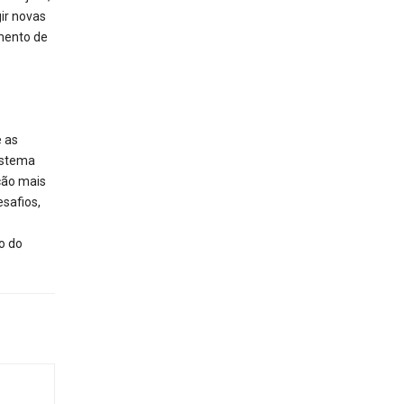
ir novas
mento de
e as
sistema
ção mais
esafios,
o do