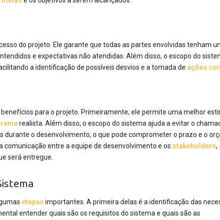
s
metas
e os objetivos a serem alcançados.
cesso do projeto. Ele garante que todas as partes envolvidas tenham 
ntendidos e expectativas não atendidas. Além disso, o escopo do sist
cilitando a identificação de possíveis desvios e a tomada de
ações cor
 benefícios para o projeto. Primeiramente, ele permite uma melhor est
grama
realista. Além disso, o escopo do sistema ajuda a evitar o chama
tras durante o desenvolvimento, o que pode comprometer o prazo e o o
a a comunicação entre a equipe de desenvolvimento e os
stakeholders
,
ue será entregue.
Sistema
algumas
etapas
importantes. A primeira delas é a identificação das nec
ental entender quais são os requisitos do sistema e quais são as