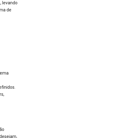
e, levando
ema de
stema
efinidos.
rs,
ção
 desejam,