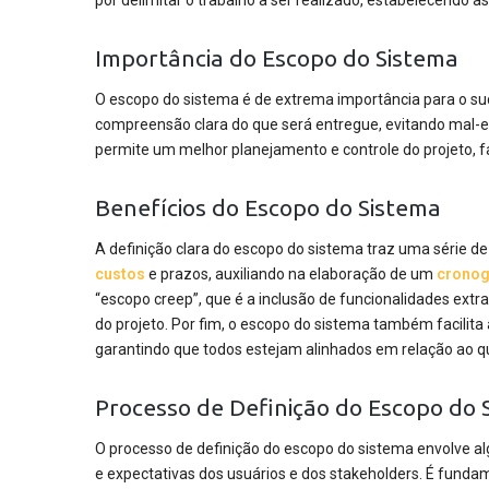
por delimitar o trabalho a ser realizado, estabelecendo a
Importância do Escopo do Sistema
O escopo do sistema é de extrema importância para o su
compreensão clara do que será entregue, evitando mal-e
permite um melhor planejamento e controle do projeto, fa
Benefícios do Escopo do Sistema
A definição clara do escopo do sistema traz uma série de
custos
e prazos, auxiliando na elaboração de um
crono
“escopo creep”, que é a inclusão de funcionalidades ex
do projeto. Por fim, o escopo do sistema também facilit
garantindo que todos estejam alinhados em relação ao q
Processo de Definição do Escopo do 
O processo de definição do escopo do sistema envolve 
e expectativas dos usuários e dos stakeholders. É fundam