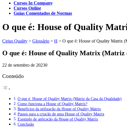
Cursos In Company
Cursos Online
Guias Comentados de Normas
O que é: House of Quality Matr
Cirius Quality
>
Glossário
>
H
>
O que é: House of Quality Matrix (
O que é: House of Quality Matrix (Matriz
22 de setembro de 2023
0
Conteúdo
O que é: House of Quality Matrix (Matriz da Casa da Qualidade)
Como funciona a House of Quality Matrix?
Benefícios da utilização da House of Quality Matrix
Passos para a criação de uma House of Quality Matrix
Exemplo de aplicação da House of Quality Matrix
Conclusão