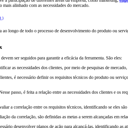
ve a participação de diferentes áreas da empresa, como marketing,
eng
o mais alinhado com as necessidades do mercado.
da ao longo de todo o processo de desenvolvimento do produto ou serviç
x
evem ser seguidos para garantir a eficácia da ferramenta. São eles:
ntificar as necessidades dos clientes, por meio de pesquisas de mercado,
entes, é necessário definir os requisitos técnicos do produto ou serviço
Nesse passo, é feita a relação entre as necessidades dos clientes e os r
valiar a correlação entre os requisitos técnicos, identificando se eles s
liação da correlação, são definidas as metas a serem alcançadas em relaç
sário desenvolver planos de ação para alcançá-las, identificando as at