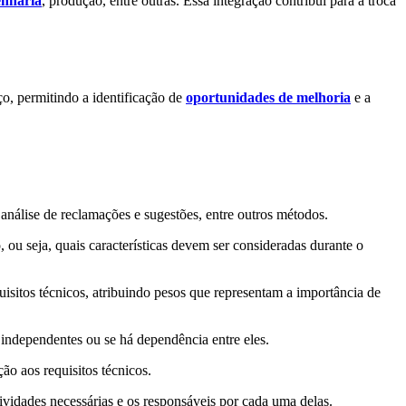
enharia
, produção, entre outras. Essa integração contribui para a troca
o, permitindo a identificação de
oportunidades de melhoria
e a
 análise de reclamações e sugestões, entre outros métodos.
, ou seja, quais características devem ser consideradas durante o
equisitos técnicos, atribuindo pesos que representam a importância de
ão independentes ou se há dependência entre eles.
ão aos requisitos técnicos.
ividades necessárias e os responsáveis por cada uma delas.