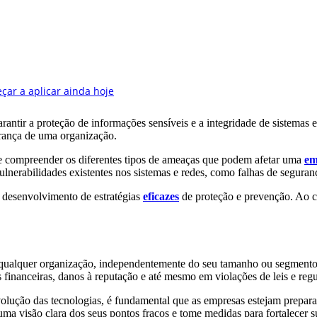
antir a proteção de informações sensíveis e a integridade de sistemas e 
rança de uma organização.
ar e compreender os diferentes tipos de ameaças que podem afetar uma
em
 vulnerabilidades existentes nos sistemas e redes, como falhas de segura
o desenvolvimento de estratégias
eficazes
de proteção e prevenção. Ao c
a qualquer organização, independentemente do seu tamanho ou segmento 
 financeiras, danos à reputação e até mesmo em violações de leis e reg
volução das tecnologias, é fundamental que as empresas estejam prepara
uma visão clara dos seus pontos fracos e tome medidas para fortalecer 