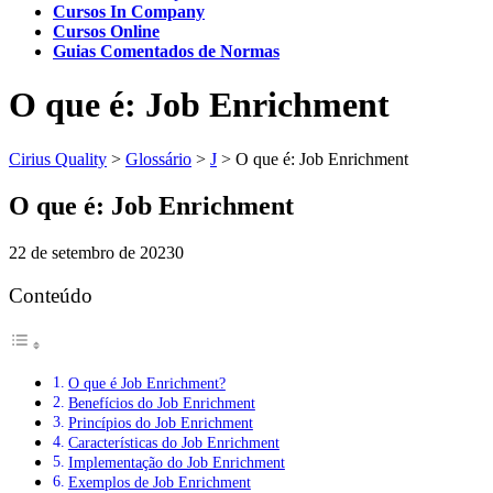
Cursos In Company
Cursos Online
Guias Comentados de Normas
O que é: Job Enrichment
Cirius Quality
>
Glossário
>
J
>
O que é: Job Enrichment
O que é: Job Enrichment
22 de setembro de 2023
0
Conteúdo
O que é Job Enrichment?
Benefícios do Job Enrichment
Princípios do Job Enrichment
Características do Job Enrichment
Implementação do Job Enrichment
Exemplos de Job Enrichment