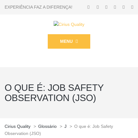
EXPERIÊNCIA FAZ A DIFERENÇA!
MENU
O QUE É: JOB SAFETY
OBSERVATION (JSO)
Cirius Quality
>
Glossário
>
J
>
O que é: Job Safety
Observation (JSO)