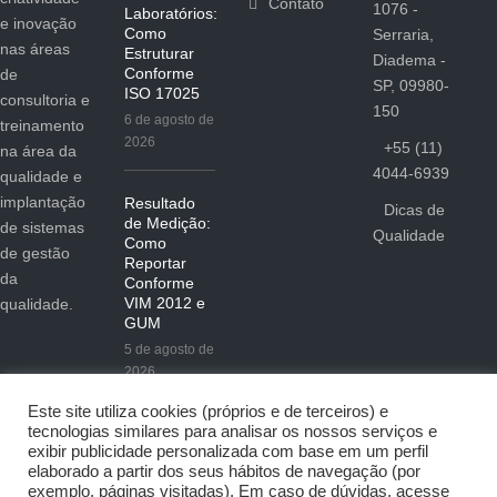
Contato
1076 -
Laboratórios:
e inovação
Como
Serraria,
nas áreas
Estruturar
Diadema -
Conforme
de
SP, 09980-
ISO 17025
consultoria e
150
6 de agosto de
treinamento
2026
+55 (11)
na área da
4044-6939
qualidade e
implantação
Resultado
Dicas de
de Medição:
de sistemas
Qualidade
Como
de gestão
Reportar
da
Conforme
VIM 2012 e
qualidade.
GUM
5 de agosto de
2026
Este site utiliza cookies (próprios e de terceiros) e
tecnologias similares para analisar os nossos serviços e
exibir publicidade personalizada com base em um perfil
elaborado a partir dos seus hábitos de navegação (por
exemplo, páginas visitadas). Em caso de dúvidas, acesse