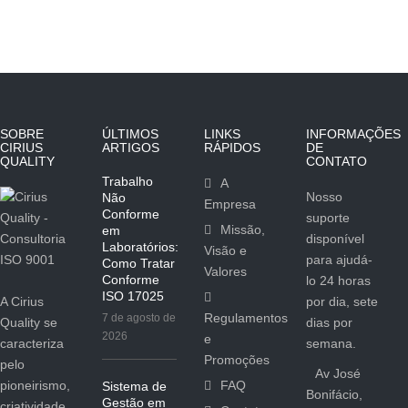
SOBRE
ÚLTIMOS
LINKS
INFORMAÇÕES
CIRIUS
ARTIGOS
RÁPIDOS
DE
QUALITY
CONTATO
Trabalho
A
Nosso
Não
Empresa
Conforme
suporte
Missão,
em
disponível
Laboratórios:
Visão e
para ajudá-
Como Tratar
Valores
Conforme
lo 24 horas
ISO 17025
A Cirius
por dia, sete
Regulamentos
7 de agosto de
Quality se
dias por
2026
e
caracteriza
semana.
Promoções
pelo
Av José
pioneirismo,
FAQ
Sistema de
Bonifácio,
Gestão em
criatividade