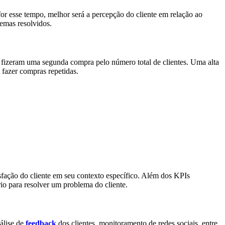
r esse tempo, melhor será a percepção do cliente em relação ao
lemas resolvidos.
fizeram uma segunda compra pelo número total de clientes. Uma alta
 fazer compras repetidas.
tisfação do cliente em seu contexto específico. Além dos KPIs
o para resolver um problema do cliente.
nálise de
feedback
dos clientes, monitoramento de redes sociais, entre