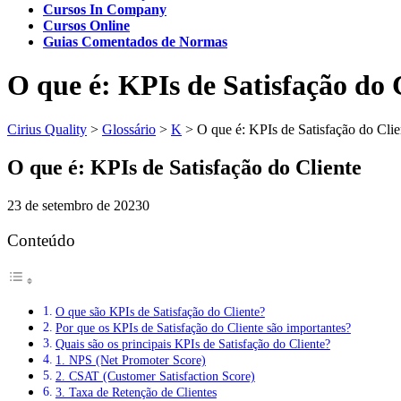
Cursos In Company
Cursos Online
Guias Comentados de Normas
O que é: KPIs de Satisfação do 
Cirius Quality
>
Glossário
>
K
>
O que é: KPIs de Satisfação do Clie
O que é: KPIs de Satisfação do Cliente
23 de setembro de 2023
0
Conteúdo
O que são KPIs de Satisfação do Cliente?
Por que os KPIs de Satisfação do Cliente são importantes?
Quais são os principais KPIs de Satisfação do Cliente?
1. NPS (Net Promoter Score)
2. CSAT (Customer Satisfaction Score)
3. Taxa de Retenção de Clientes