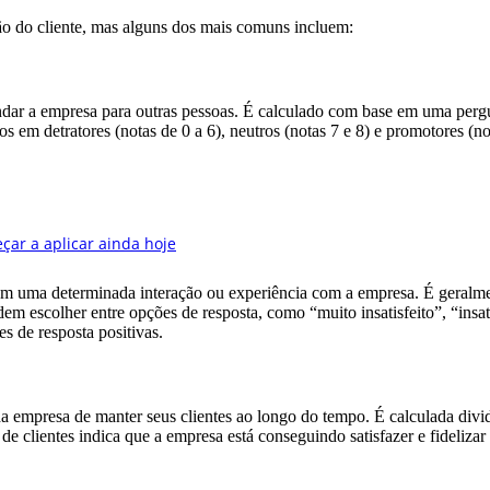
ão do cliente, mas alguns dos mais comuns incluem:
dar a empresa para outras pessoas. É calculado com base em uma pergu
s em detratores (notas de 0 a 6), neutros (notas 7 e 8) e promotores (
com uma determinada interação ou experiência com a empresa. É gera
em escolher entre opções de resposta, como “muito insatisfeito”, “insati
s de resposta positivas.
a empresa de manter seus clientes ao longo do tempo. É calculada divi
e clientes indica que a empresa está conseguindo satisfazer e fidelizar 