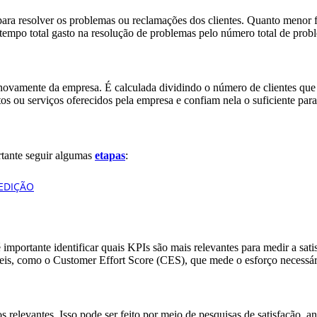
a resolver os problemas ou reclamações dos clientes. Quanto menor fo
tempo total gasto na resolução de problemas pelo número total de prob
ovamente da empresa. É calculada dividindo o número de clientes que 
tos ou serviços oferecidos pela empresa e confiam nela o suficiente para
ortante seguir algumas
etapas
:
é importante identificar quais KPIs são mais relevantes para medir a sa
eis, como o Customer Effort Score (CES), que mede o esforço necessári
s relevantes. Isso pode ser feito por meio de pesquisas de satisfação, a