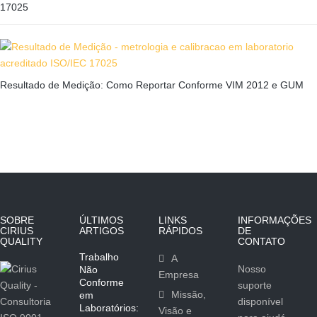
17025
Resultado de Medição: Como Reportar Conforme VIM 2012 e GUM
SOBRE
ÚLTIMOS
LINKS
INFORMAÇÕES
CIRIUS
ARTIGOS
RÁPIDOS
DE
QUALITY
CONTATO
Trabalho
A
Nosso
Não
Empresa
Conforme
suporte
Missão,
em
disponível
Laboratórios:
Visão e