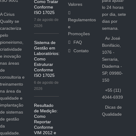
para ajudá-
Como Tratar
Valores
Conforme
lo 24 horas
ISO 17025
A Cirius
por dia, sete
Regulamentos
7 de agosto de
Quality se
dias por
2026
e
caracteriza
semana.
Promoções
pelo
Av José
pioneirismo,
FAQ
Sistema de
Bonifácio,
Gestão em
criatividade
Contato
1076 -
Laboratórios:
e inovação
Como
Serraria,
nas áreas
Estruturar
Diadema -
Conforme
de
SP, 09980-
ISO 17025
consultoria e
150
6 de agosto de
treinamento
2026
+55 (11)
na área da
4044-6939
qualidade e
implantação
Resultado
Dicas de
de Medição:
de sistemas
Qualidade
Como
de gestão
Reportar
da
Conforme
VIM 2012 e
qualidade.