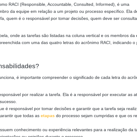
mo RACI (Responsible, Accountable, Consulted, Informed), é uma
bro da equipe em relação a um projeto ou processo específico. Ela d
efa, quem é o responsável por tomar decisões, quem deve ser consult
ela, onde as tarefas são listadas na coluna vertical e os membros da
 é preenchida com uma das quatro letras do acrônimo RACI, indicando o
nsabilidades?
nciona, é importante compreender o significado de cada letra do acr
sponsável por realizar a tarefa. Ela é a responsável por executar as a
 sucesso.
e é responsável por tomar decisões e garantir que a tarefa seja reali
garantir que todas as
etapas
do processo sejam cumpridas e que os re
suem conhecimento ou experiência relevantes para a realização da ta
rientações ou opiniões durante o processo.