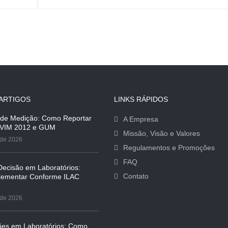
ARTIGOS
LINKS RÁPIDOS
 de Medição: Como Reportar
A Empresa
 VIM 2012 e GUM
Missão, Visão e Valores
 de 2026
Regulamentos e Promoções
FAQ
ecisão em Laboratórios:
Contato
ementar Conforme ILAC
 de 2026
es em Laboratórios: Como