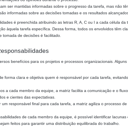
am ser mantidas informadas sobre o progresso da tarefa, mas não t
 são informadas sobre as decisões tomadas e os resultados alcançado
ades é preenchida atribuindo as letras R, A, C ou I a cada célula da 
o àquela tarefa específica. Dessa forma, todos os envolvidos têm cl
 tomada de decisões é facilitado.
 Responsabilidades
versos benefícios para os projetos e processos organizacionais. Alguns
de forma clara e objetiva quem é responsável por cada tarefa, evitand
icos a cada membro da equipe, a matriz facilita a comunicação e o flux
os e cientes das expectativas.
 um responsável final para cada tarefa, a matriz agiliza o processo d
nsabilidades de cada membro da equipe, é possível identificar lacunas
ejam feitos para garantir uma distribuição equilibrada do trabalho.