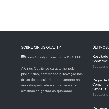
SOBRE CIRIUS QUALITY
ÚLTIMOS 
Resultado
Conforme
5 de agosto
A Cirius Quality se caracteriza pelo
pioneirismo, criatividade e inovação nas
áreas de consultoria e treinamento na
Regra de D
Como Impl
área da qualidade e implantação de
G8:2019
sistemas de gestão da qualidade.
4 de agosto
Reclamaçõ