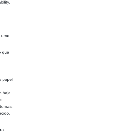
ility,
r uma
e que
o papel
o haja
s.
 demais
ecido.
ra