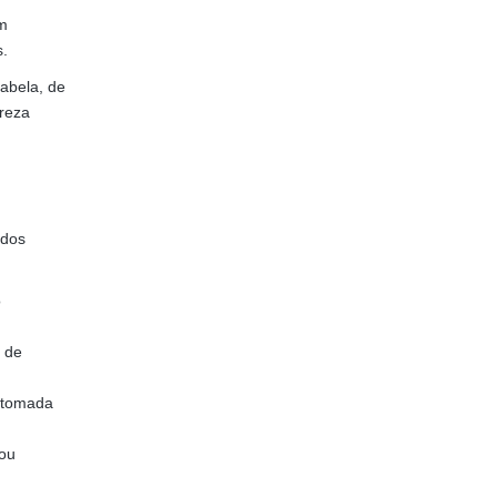
êm
s.
tabela, de
areza
 dos
o
o de
e tomada
 ou