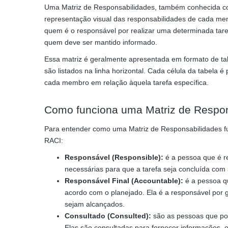
Uma Matriz de Responsabilidades, também conhecida co
representação visual das responsabilidades de cada mem
quem é o responsável por realizar uma determinada tar
quem deve ser mantido informado.
Essa matriz é geralmente apresentada em formato de tab
são listados na linha horizontal. Cada célula da tabela
cada membro em relação àquela tarefa específica.
Como funciona uma Matriz de Respo
Para entender como uma Matriz de Responsabilidades fu
RACI:
Responsável (Responsible):
é a pessoa que é re
necessárias para que a tarefa seja concluída com
Responsável Final (Accountable):
é a pessoa qu
acordo com o planejado. Ela é a responsável por 
sejam alcançados.
Consultado (Consulted):
são as pessoas que pos
Elas são consultadas para fornecer informações, o