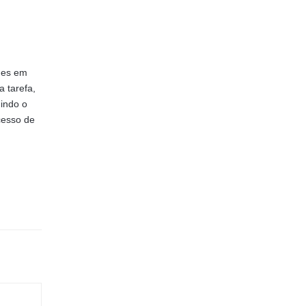
ades em
a tarefa,
uindo o
cesso de