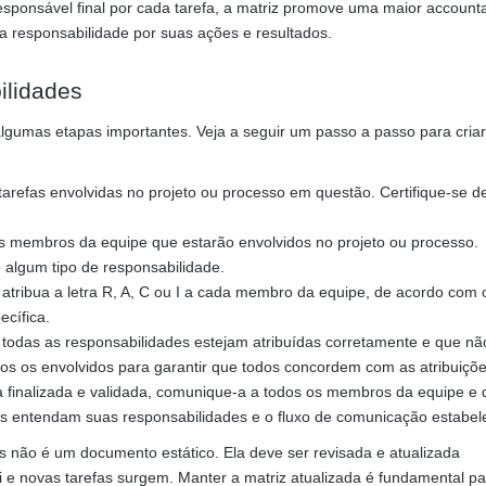
sponsável final por cada tarefa, a matriz promove uma maior accountab
 responsabilidade por suas ações e resultados.
ilidades
lgumas etapas importantes. Veja a seguir um passo a passo para cria
arefas envolvidas no projeto ou processo em questão. Certifique-se d
os membros da equipe que estarão envolvidos no projeto ou processo.
o algum tipo de responsabilidade.
 atribua a letra R, A, C ou I a cada membro da equipe, de acordo com 
cífica.
e todas as responsabilidades estejam atribuídas corretamente e que nã
dos os envolvidos para garantir que todos concordem com as atribuiçõe
a finalizada e validada, comunique-a a todos os membros da equipe e
dos entendam suas responsabilidades e o fluxo de comunicação estabel
s não é um documento estático. Ela deve ser revisada e atualizada
i e novas tarefas surgem. Manter a matriz atualizada é fundamental pa