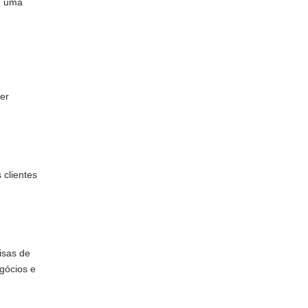
e uma
er
 clientes
isas de
gócios e