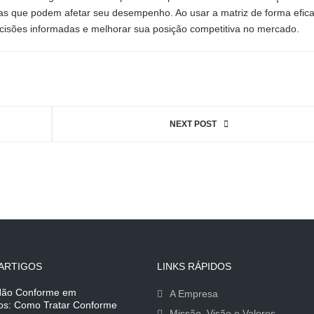
as que podem afetar seu desempenho. Ao usar a matriz de forma efic
cisões informadas e melhorar sua posição competitiva no mercado.
NEXT POST
ARTIGOS
LINKS RÁPIDOS
Não Conforme em
A Empresa
ios: Como Tratar Conforme
Missão, Visão e Valores