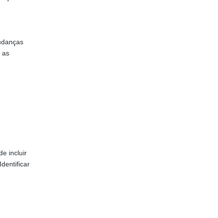
mudanças
 as
e incluir
dentificar