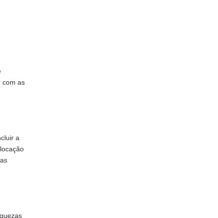
e
r com as
cluir a
alocação
ias
aquezas