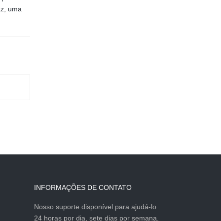
az, uma
INFORMAÇÕES DE CONTATO
Nosso suporte disponível para ajudá-lo
24 horas por dia, sete dias por semana.