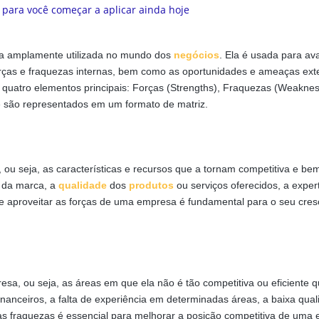
ica amplamente utilizada no mundo dos
negócios
. Ela é usada para ava
 forças e fraquezas internas, bem como as oportunidades e ameaças ex
quatro elementos principais: Forças (Strengths), Fraquezas (Weaknes
e são representados em um formato de matriz.
 ou seja, as características e recursos que a tornam competitiva e be
o da marca, a
qualidade
dos
produtos
ou serviços oferecidos, a exper
car e aproveitar as forças de uma empresa é fundamental para o seu cre
sa, ou seja, as áreas em que ela não é tão competitiva ou eficiente 
 financeiros, a falta de experiência em determinadas áreas, a baixa qua
ar as fraquezas é essencial para melhorar a posição competitiva de uma