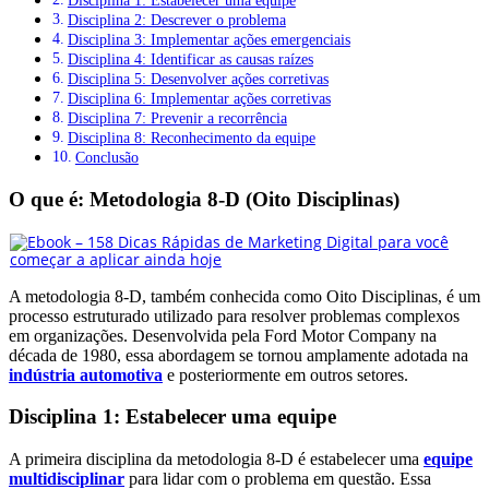
Disciplina 1: Estabelecer uma equipe
Disciplina 2: Descrever o problema
Disciplina 3: Implementar ações emergenciais
Disciplina 4: Identificar as causas raízes
Disciplina 5: Desenvolver ações corretivas
Disciplina 6: Implementar ações corretivas
Disciplina 7: Prevenir a recorrência
Disciplina 8: Reconhecimento da equipe
Conclusão
O que é: Metodologia 8-D (Oito Disciplinas)
A metodologia 8-D, também conhecida como Oito Disciplinas, é um
processo estruturado utilizado para resolver problemas complexos
em organizações. Desenvolvida pela Ford Motor Company na
década de 1980, essa abordagem se tornou amplamente adotada na
indústria automotiva
e posteriormente em outros setores.
Disciplina 1: Estabelecer uma equipe
A primeira disciplina da metodologia 8-D é estabelecer uma
equipe
multidisciplinar
para lidar com o problema em questão. Essa