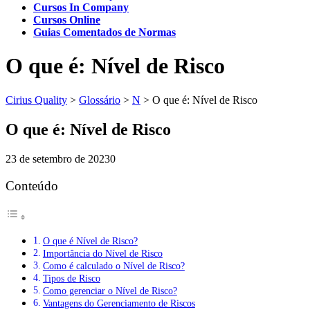
Cursos In Company
Cursos Online
Guias Comentados de Normas
O que é: Nível de Risco
Cirius Quality
>
Glossário
>
N
>
O que é: Nível de Risco
O que é: Nível de Risco
23 de setembro de 2023
0
Conteúdo
O que é Nível de Risco?
Importância do Nível de Risco
Como é calculado o Nível de Risco?
Tipos de Risco
Como gerenciar o Nível de Risco?
Vantagens do Gerenciamento de Riscos