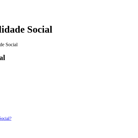
idade Social
de Social
al
Social?