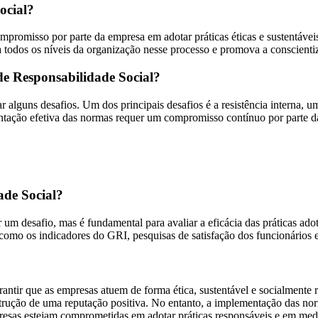
ocial?
romisso por parte da empresa em adotar práticas éticas e sustentáveis 
va todos os níveis da organização nesse processo e promova a conscient
de Responsabilidade Social?
alguns desafios. Um dos principais desafios é a resistência interna, u
tação efetiva das normas requer um compromisso contínuo por parte da 
de Social?
um desafio, mas é fundamental para avaliar a eficácia das práticas ado
como os indicadores do GRI, pesquisas de satisfação dos funcionários e
antir que as empresas atuem de forma ética, sustentável e socialmente 
strução de uma reputação positiva. No entanto, a implementação das norm
presas estejam comprometidas em adotar práticas responsáveis e em med