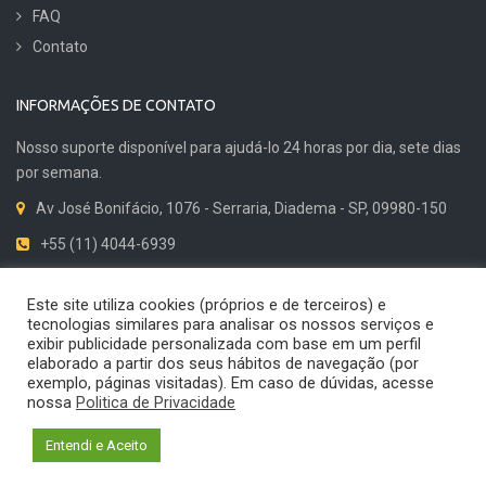
FAQ
Contato
INFORMAÇÕES DE CONTATO
Nosso suporte disponível para ajudá-lo 24 horas por dia, sete dias
por semana.
Av José Bonifácio, 1076 - Serraria, Diadema - SP, 09980-150
+55 (11) 4044-6939
Dicas de Qualidade
Este site utiliza cookies (próprios e de terceiros) e
tecnologias similares para analisar os nossos serviços e
exibir publicidade personalizada com base em um perfil
elaborado a partir dos seus hábitos de navegação (por
exemplo, páginas visitadas). Em caso de dúvidas, acesse
© 2024 Cirius Quality. Todos os direitos reservados. Desenvolvido por
nossa
Politica de Privacidade
Shiftmind | Marketing Digital B2B
Política de privacidade
Politica de devoluções
Entendi e Aceito