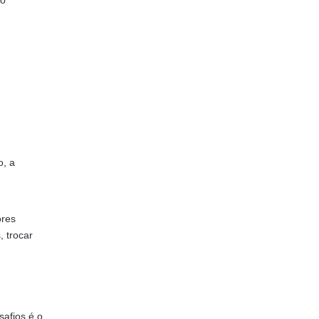
mo
o, a
ores
 trocar
safios é o