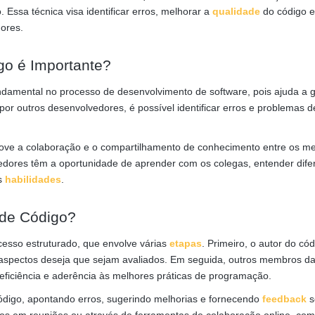
Essa técnica visa identificar erros, melhorar a
qualidade
do código e
ores.
go é Importante?
damental no processo de desenvolvimento de software, pois ajuda a g
por outros desenvolvedores, é possível identificar erros e problemas d
move a colaboração e o compartilhamento de conhecimento entre os 
edores têm a oportunidade de aprender com os colegas, entender dife
as
habilidades
.
 de Código?
cesso estruturado, que envolve várias
etapas
. Primeiro, o autor do có
s aspectos deseja que sejam avaliados. Em seguida, outros membros d
, eficiência e aderência às melhores práticas de programação.
ódigo, apontando erros, sugerindo melhorias e fornecendo
feedback
s