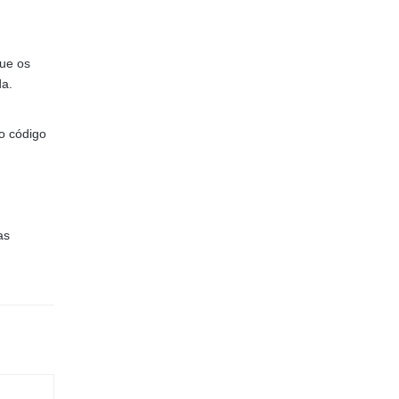
que os
da.
o código
as