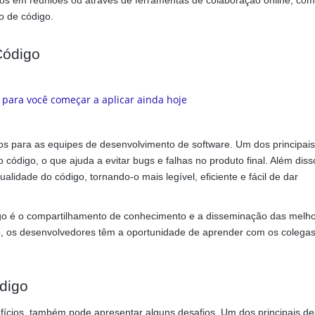
dos em reuniões ou através de ferramentas de colaboração online, co
o de código.
Código
ios para as equipes de desenvolvimento de software. Um dos principais
código, o que ajuda a evitar bugs e falhas no produto final. Além diss
lidade do código, tornando-o mais legível, eficiente e fácil de dar
digo é o compartilhamento de conhecimento e a disseminação das melh
, os desenvolvedores têm a oportunidade de aprender com os colegas,
digo
fícios, também pode apresentar alguns desafios. Um dos principais de