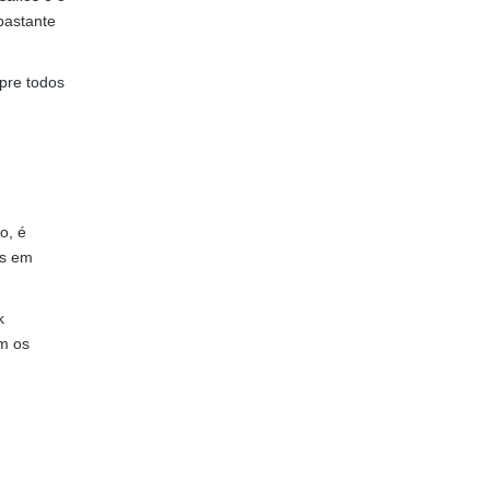
bastante
pre todos
o, é
as em
k
om os