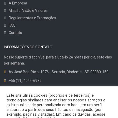
A Empresa
Missão, Visão e Valores
Regulamentos e Promoções
FAQ
Contato
INFORMAÇÕES DE CONTATO
Nosso suporte disponível para ajudá-lo 24 horas por dia, sete dias
por semana.
Av José Bonifácio, 1076 - Serraria, Diadema - SP, 09980-150
+55 (11) 4044-6939
Dicas de Qualidade
Este site utiliza cookies (próprios e de terceiros) e
tecnologias similares para analisar os nossos serviços e
exibir publicidade personalizada com base em um perfil
elaborado a partir dos seus hábitos de navegação (por
exemplo, páginas visitadas). Em caso de dúvidas, acesse
© 2024 Cirius Quality. Todos os direitos reservados. Desenvolvido por