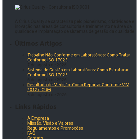
A Cirius Quality se caracteriza pelo pioneirismo, criatividade e
inovação nas áreas de consultoria e treinamento na área da
qualidade e implantação de sistemas de gestão da qualidade.
Últimos Artigos
Trabalho Não Conforme em Laboratórios: Como Tratar
Conforme ISO 17025
7 de agosto de 2026
Sistema de Gestão em Laboratórios: Como Estruturar
Conforme ISO 17025
6 de agosto de 2026
Resultado de Medição: Como Reportar Conforme VIM
2012 e GUM
5 de agosto de 2026
Links Rápidos
A Empresa
Missão, Visão e Valores
Regulamentos e Promoções
FAQ
Contato