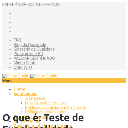
EXPERIÊNCIA FAZ A DIFERENÇA!
FAQ
Blog da Qualidade
Glossário da Qualidade
Plataforma EAD
VALIDAR CERTIFICADO
Minha Conta
CONTATO
Menu
Home
Institucional
A Empresa
Missão, Visão e Valores
Política da Qualidade e Ambiental
Política de privacidade
O que é: Teste de
Cursos In Company
Cursos Online
Guias Comentados de Normas