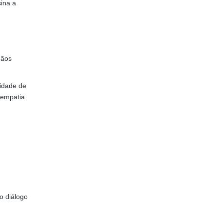
sina a
dãos
nidade de
 empatia
o diálogo