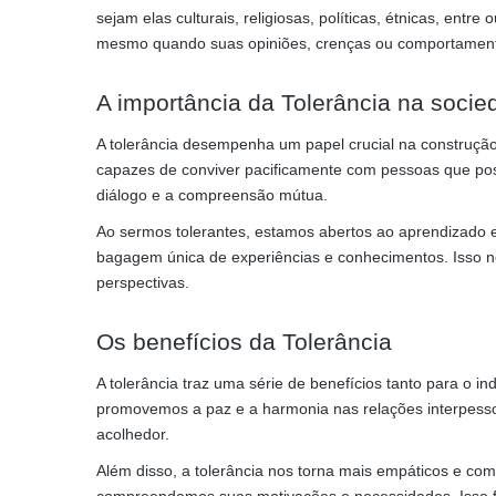
sejam elas culturais, religiosas, políticas, étnicas, ent
mesmo quando suas opiniões, crenças ou comportamento
A importância da Tolerância na socie
A tolerância desempenha um papel crucial na construçã
capazes de conviver pacificamente com pessoas que pos
diálogo e a compreensão mútua.
Ao sermos tolerantes, estamos abertos ao aprendizado e
bagagem única de experiências e conhecimentos. Isso n
perspectivas.
Os benefícios da Tolerância
A tolerância traz uma série de benefícios tanto para o i
promovemos a paz e a harmonia nas relações interpesso
acolhedor.
Além disso, a tolerância nos torna mais empáticos e co