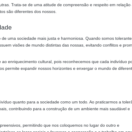
re outras. Trata-se de uma atitude de compreensão e respeito em relação 
s são diferentes dos nossos.
dade
o de uma sociedade mais justa e harmoniosa. Quando somos tolerant
suem visões de mundo distintas das nossas, evitando conflitos e pr
 ao enriquecimento cultural, pois reconhecemos que cada indivíduo p
os permite expandir nossos horizontes e enxergar o mundo de diferen
ndivíduo quanto para a sociedade como um todo. Ao praticarmos a toler
ais, contribuindo para a construção de um ambiente mais saudável e
mpreensivos, permitindo que nos coloquemos no lugar do outro e