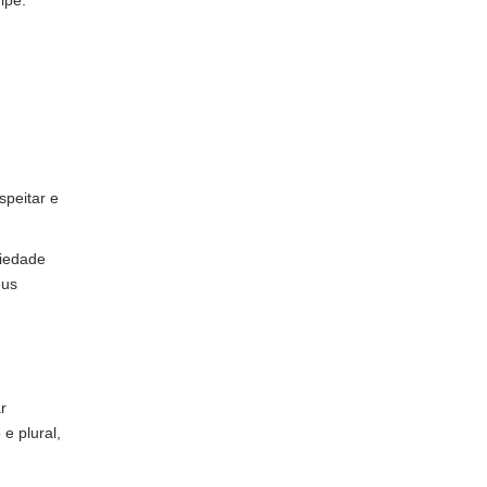
ipe.
speitar e
ciedade
eus
r
e plural,