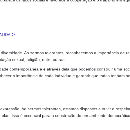
talece os laços sociais e favorece a cooperação e o trabalho em equ
a diversidade. Ao sermos tolerantes, reconhecemos a importância de re
tação sexual, religião, entre outras.
iedade contemporânea e é através dela que podemos construir uma so
econhecer a importância de cada indivíduo e garantir que todos tenham s
 expressão. Ao sermos tolerantes, estamos dispostos a ouvir e respeita
las. Isso é essencial para a construção de um ambiente democrático 