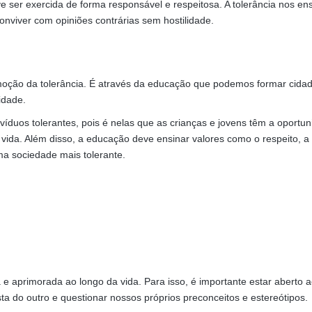
e ser exercida de forma responsável e respeitosa. A tolerância nos en
onviver com opiniões contrárias sem hostilidade.
ção da tolerância. É através da educação que podemos formar cida
idade.
íduos tolerantes, pois é nelas que as crianças e jovens têm a oportu
e vida. Além disso, a educação deve ensinar valores como o respeito, a
ma sociedade mais tolerante.
 e aprimorada ao longo da vida. Para isso, é importante estar aberto a
a do outro e questionar nossos próprios preconceitos e estereótipos.