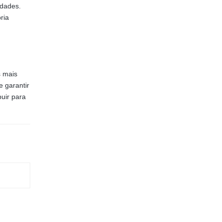
idades.
ria
s mais
 garantir
buir para