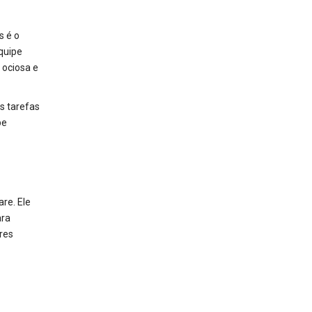
s é o
quipe
 ociosa e
s tarefas
pe
re. Ele
ara
res