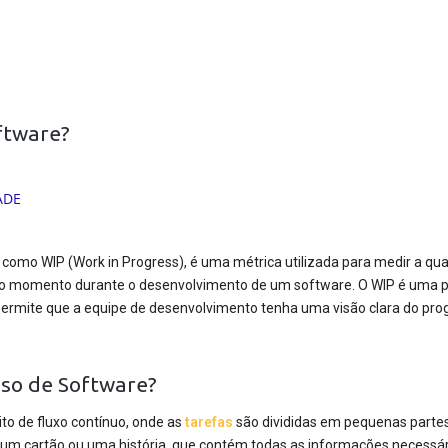
ftware?
omo WIP (Work in Progress), é uma métrica utilizada para medir a qu
do momento durante o desenvolvimento de um software. O WIP é uma p
permite que a equipe de desenvolvimento tenha uma visão clara do pro
so de Software?
to de fluxo contínuo, onde as
tarefas
são divididas em pequenas partes
 um cartão ou uma história, que contém todas as informações necessár