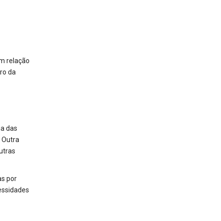
em relação
ro da
ma das
. Outra
utras
as por
essidades