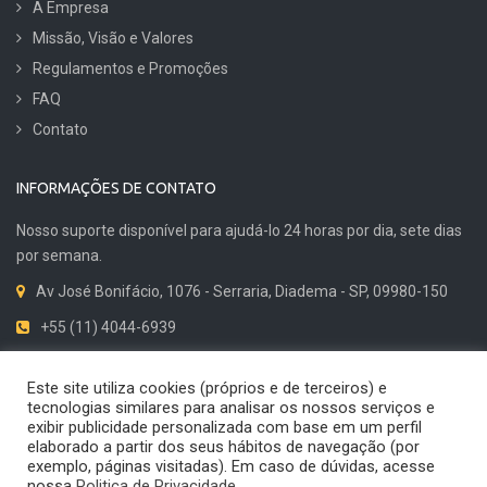
A Empresa
Missão, Visão e Valores
Regulamentos e Promoções
FAQ
Contato
INFORMAÇÕES DE CONTATO
Nosso suporte disponível para ajudá-lo 24 horas por dia, sete dias
por semana.
Av José Bonifácio, 1076 - Serraria, Diadema - SP, 09980-150
+55 (11) 4044-6939
Dicas de Qualidade
Este site utiliza cookies (próprios e de terceiros) e
tecnologias similares para analisar os nossos serviços e
exibir publicidade personalizada com base em um perfil
elaborado a partir dos seus hábitos de navegação (por
exemplo, páginas visitadas). Em caso de dúvidas, acesse
© 2024 Cirius Quality. Todos os direitos reservados. Desenvolvido por
nossa
Politica de Privacidade