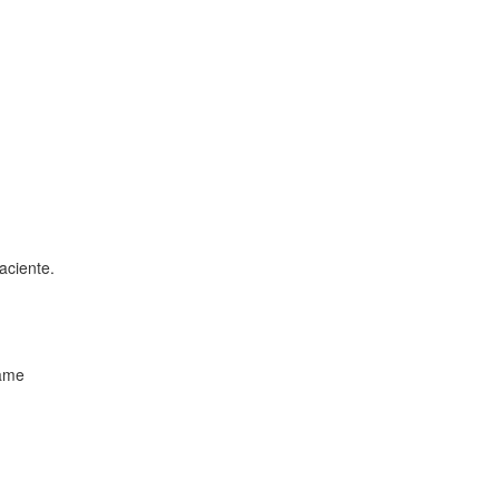
aciente.
xame