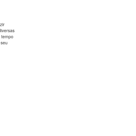
zir
diversas
m tempo
 seu