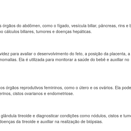
os órgãos do abdômen, como o fígado, vesícula biliar, pâncreas, rins e 
mo cálculos biliares, tumores e doenças hepáticas.
avidez para avaliar o desenvolvimento do feto, a posição da placenta, a
nomalias. Ela é utilizada para monitorar a saúde do bebê e auxiliar no
ar os órgãos reprodutivos femininos, como o útero e os ovários. Ela pode
rinos, cistos ovarianos e endometriose.
 a glândula tireoide e diagnosticar condições como nódulos, cistos e tum
oenças da tireoide e auxiliar na realização de biópsias.