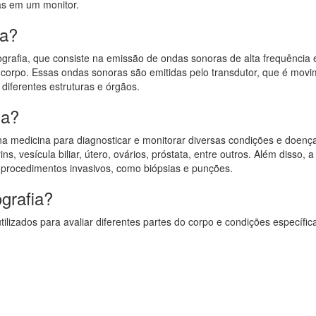
as em um monitor.
ia?
cografia, que consiste na emissão de ondas sonoras de alta frequência 
do corpo. Essas ondas sonoras são emitidas pelo transdutor, que é mov
 diferentes estruturas e órgãos.
ia?
a medicina para diagnosticar e monitorar diversas condições e doença
ns, vesícula biliar, útero, ovários, próstata, entre outros. Além disso, a
r procedimentos invasivos, como biópsias e punções.
grafia?
tilizados para avaliar diferentes partes do corpo e condições específic