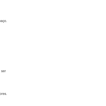
baço.
 ser
ores.