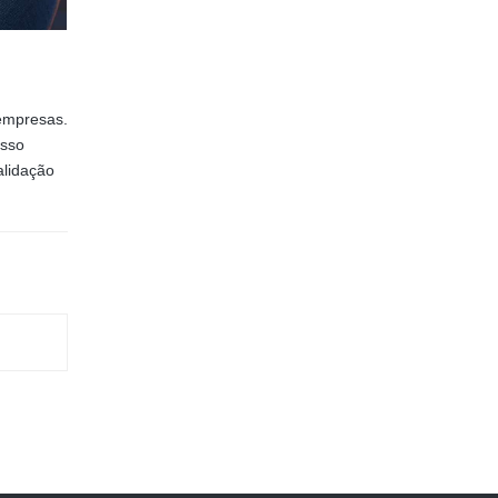
 empresas.
Isso
validação