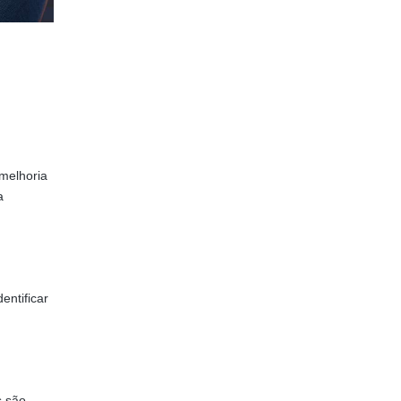
 melhoria
a
entificar
s são