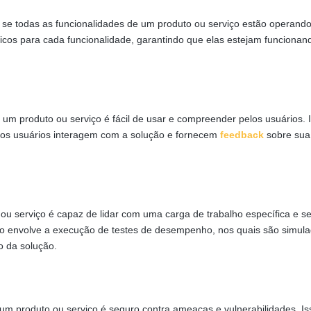
r se todas as funcionalidades de um produto ou serviço estão operand
icos para cada funcionalidade, garantindo que elas estejam funcionan
e um produto ou serviço é fácil de usar e compreender pelos usuários. 
is os usuários interagem com a solução e fornecem
feedback
sobre sua
ou serviço é capaz de lidar com uma carga de trabalho específica e se
so envolve a execução de testes de desempenho, nos quais são simul
o da solução.
 um produto ou serviço é seguro contra ameaças e vulnerabilidades. Is