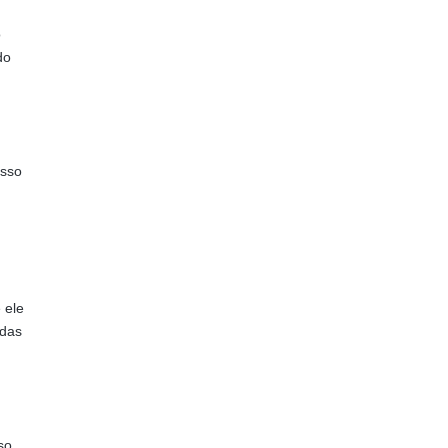
o
do
Isso
 ele
adas
so