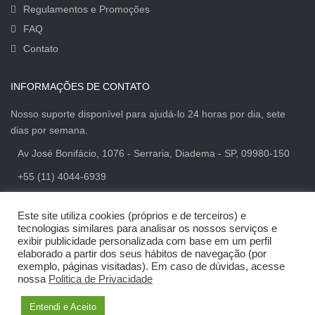
Regulamentos e Promoções
FAQ
Contato
INFORMAÇÕES DE CONTATO
Nosso suporte disponível para ajudá-lo 24 horas por dia, sete
dias por semana.
Av José Bonifácio, 1076 - Serraria, Diadema - SP, 09980-150
+55 (11) 4044-6939
Dicas de Qualidade
Este site utiliza cookies (próprios e de terceiros) e
tecnologias similares para analisar os nossos serviços e
exibir publicidade personalizada com base em um perfil
elaborado a partir dos seus hábitos de navegação (por
exemplo, páginas visitadas). Em caso de dúvidas, acesse
© 2024 Cirius Quality. Todos os direitos reservados. Desenvolvido por
nossa
Politica de Privacidade
Shiftmind | Marketing Digital B2B
Política de privacidade
Politica de devoluções
Entendi e Aceito