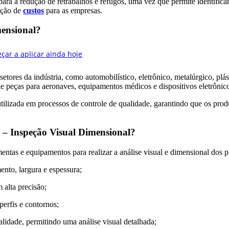
a a redução de retrabalhos e refugos, uma vez que permite identificar
ução de
custos
para as empresas.
mensional?
ores da indústria, como automobilístico, eletrônico, metalúrgico, plás
e peças para aeronaves, equipamentos médicos e dispositivos eletrônic
ilizada em processos de controle de qualidade, garantindo que os pro
I – Inspeção Visual Dimensional?
tas e equipamentos para realizar a análise visual e dimensional dos pro
nto, largura e espessura;
 alta precisão;
perfis e contornos;
alidade, permitindo uma análise visual detalhada;