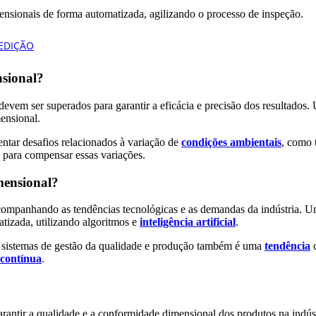
imensionais de forma automatizada, agilizando o processo de inspeção.
nsional?
vem ser superados para garantir a eficácia e precisão dos resultados.
ensional.
tar desafios relacionados à variação de
condições ambientais
, como 
s para compensar essas variações.
mensional?
mpanhando as tendências tecnológicas e as demandas da indústria. Uma 
atizada, utilizando algoritmos e
inteligência artificial
.
 sistemas de gestão da qualidade e produção também é uma
tendência
c
 contínua
.
ntir a qualidade e a conformidade dimensional dos produtos na indústri