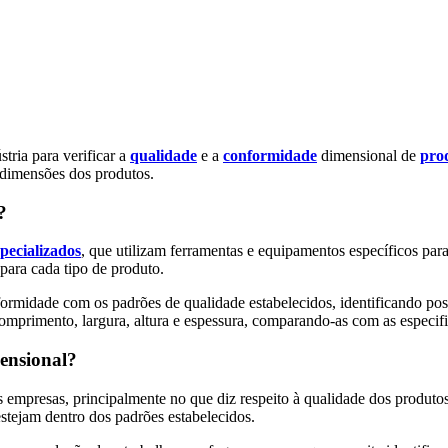
tria para verificar a
qualidade
e a
conformidade
dimensional de
pro
s dimensões dos produtos.
?
specializados
, que utilizam ferramentas e equipamentos específicos para 
 para cada tipo de produto.
nformidade com os padrões de qualidade estabelecidos, identificando poss
omprimento, largura, altura e espessura, comparando-as com as especifi
mensional?
mpresas, principalmente no que diz respeito à qualidade dos produtos. A
stejam dentro dos padrões estabelecidos.