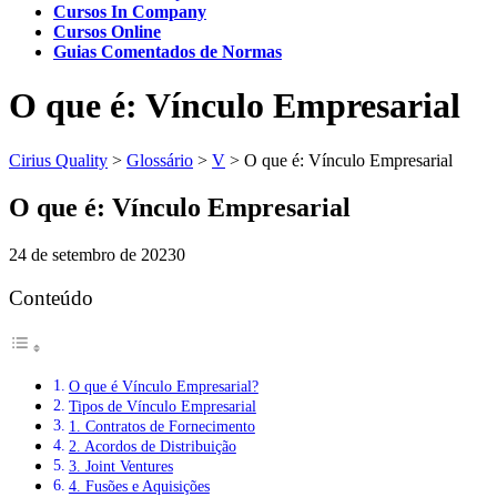
Cursos In Company
Cursos Online
Guias Comentados de Normas
O que é: Vínculo Empresarial
Cirius Quality
>
Glossário
>
V
>
O que é: Vínculo Empresarial
O que é: Vínculo Empresarial
24 de setembro de 2023
0
Conteúdo
O que é Vínculo Empresarial?
Tipos de Vínculo Empresarial
1. Contratos de Fornecimento
2. Acordos de Distribuição
3. Joint Ventures
4. Fusões e Aquisições