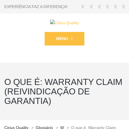
EXPERIÊNCIA FAZ A DIFERENÇA!
MENU
O QUE É: WARRANTY CLAIM
(REIVINDICAÇÃO DE
GARANTIA)
Cirius Quality
>
Glossário
>
W
>
O que é: Warranty Claim