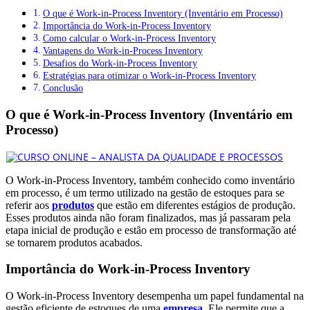
O que é Work-in-Process Inventory (Inventário em Processo)
Importância do Work-in-Process Inventory
Como calcular o Work-in-Process Inventory
Vantagens do Work-in-Process Inventory
Desafios do Work-in-Process Inventory
Estratégias para otimizar o Work-in-Process Inventory
Conclusão
O que é Work-in-Process Inventory (Inventário em
Processo)
O Work-in-Process Inventory, também conhecido como inventário
em processo, é um termo utilizado na gestão de estoques para se
referir aos
produtos
que estão em diferentes estágios de produção.
Esses produtos ainda não foram finalizados, mas já passaram pela
etapa inicial de produção e estão em processo de transformação até
se tornarem produtos acabados.
Importância do Work-in-Process Inventory
O Work-in-Process Inventory desempenha um papel fundamental na
gestão eficiente de estoques de uma
empresa
. Ele permite que a