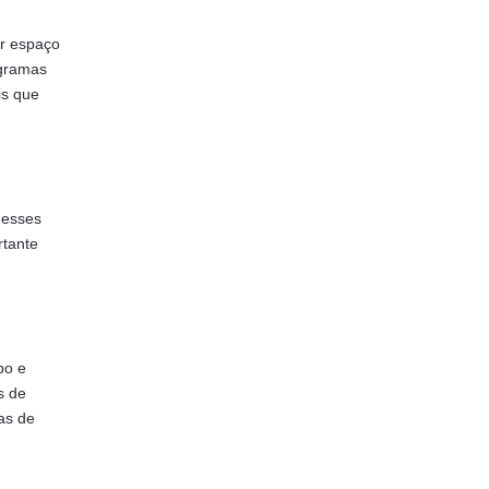
ar espaço
ogramas
is que
 esses
rtante
po e
s de
as de