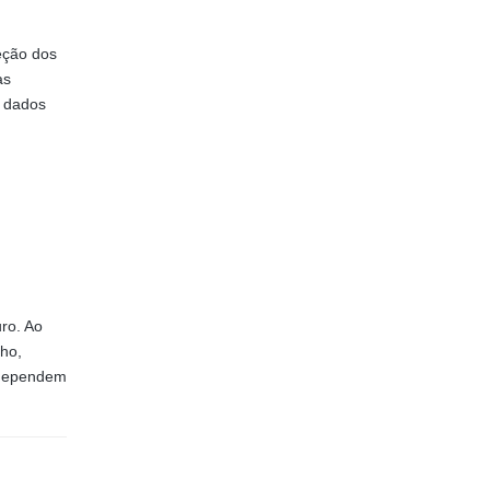
eção dos
as
s dados
uro. Ao
lho,
 dependem