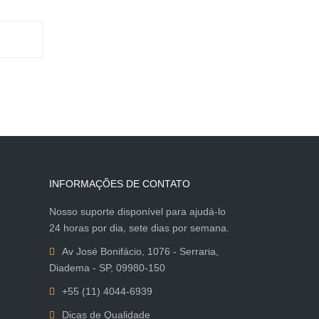
INFORMAÇÕES DE CONTATO
Nosso suporte disponível para ajudá-lo
24 horas por dia, sete dias por semana.
Av José Bonifácio, 1076 - Serraria,
Diadema - SP, 09980-150
+55 (11) 4044-6939
Dicas de Qualidade