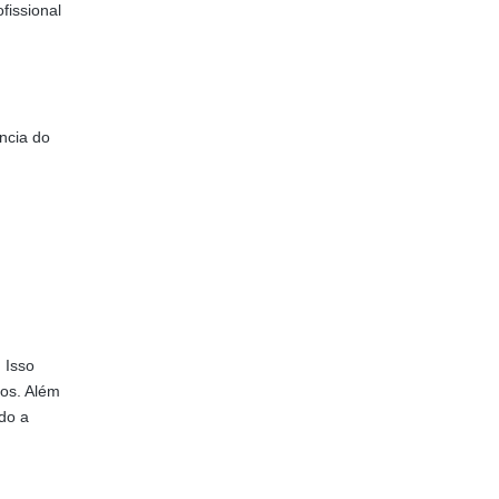
fissional
ncia do
 Isso
vos. Além
ndo a