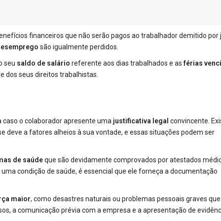
nefícios financeiros que não serão pagos ao trabalhador demitido por 
desemprego
são igualmente perdidos.
 o seu
saldo de salário
referente aos dias trabalhados e as
férias venc
 dos seus direitos trabalhistas.
a caso o colaborador apresente uma
justificativa legal
convincente. Ex
e deve a fatores alheios à sua vontade, e essas situações podem ser
mas de saúde
que são devidamente comprovados por atestados médic
 a uma condição de saúde, é essencial que ele forneça a documentação
rça maior
, como desastres naturais ou problemas pessoais graves que
sos, a comunicação prévia com a empresa e a apresentação de evidênc