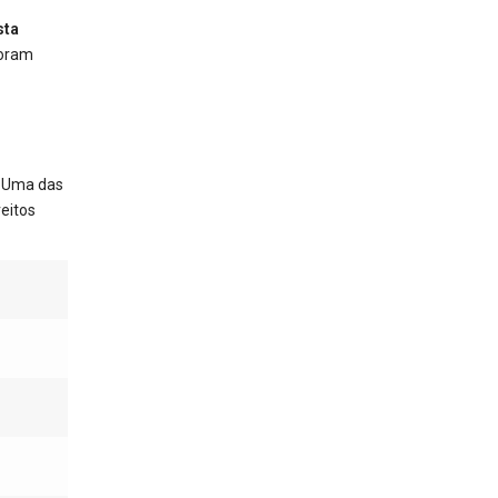
sta
foram
. Uma das
eitos