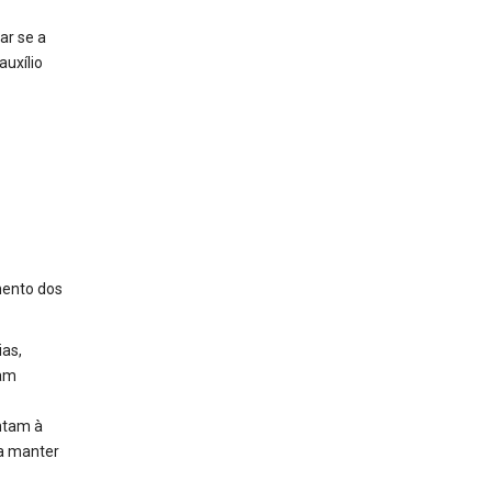
ar se a
auxílio
ento dos
ias,
jam
ntam à
ra manter