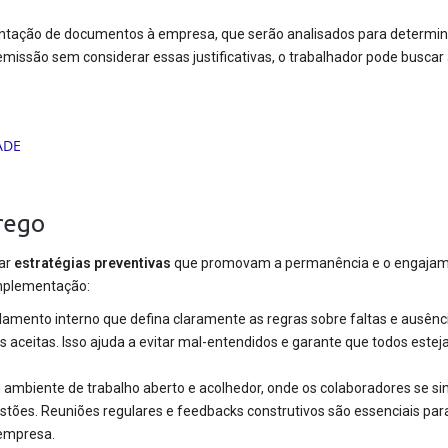
ntação de documentos à empresa, que serão analisados para determin
demissão sem considerar essas justificativas, o trabalhador pode buscar 
rego
tar
estratégias preventivas
que promovam a permanência e o engajam
implementação:
amento interno que defina claramente as regras sobre faltas e ausênc
as aceitas. Isso ajuda a evitar mal-entendidos e garante que todos este
mbiente de trabalho aberto e acolhedor, onde os colaboradores se si
tões. Reuniões regulares e feedbacks construtivos são essenciais pa
 empresa.