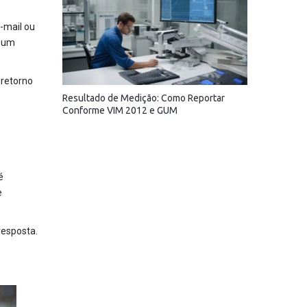
e-mail ou
a um
 retorno
Resultado de Medição: Como Reportar
Conforme VIM 2012 e GUM
é
e
resposta.