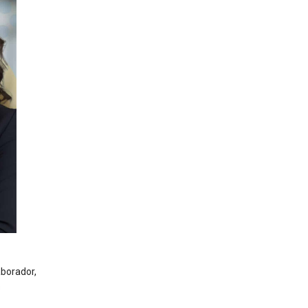
aborador,
s