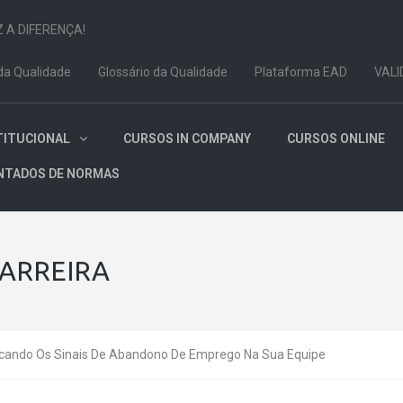
Z A DIFERENÇA!
da Qualidade
Glossário da Qualidade
Plataforma EAD
VALI
TITUCIONAL
CURSOS IN COMPANY
CURSOS ONLINE
NTADOS DE NORMAS
ARREIRA
ficando Os Sinais De Abandono De Emprego Na Sua Equipe