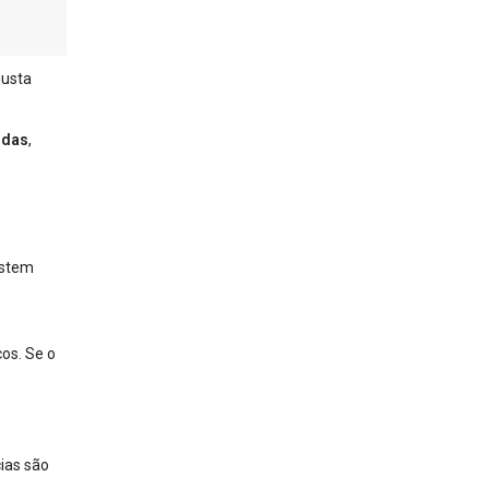
justa
idas
,
istem
os. Se o
ias são