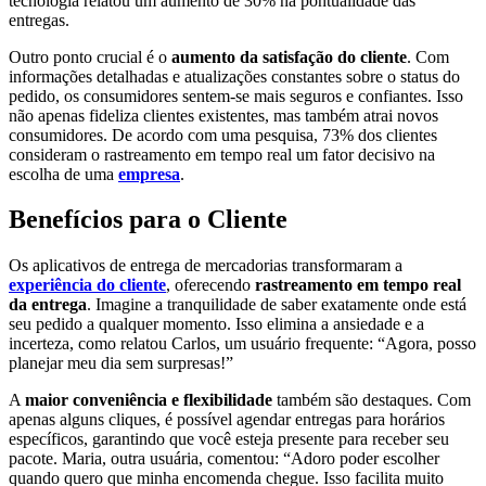
tecnologia relatou um aumento de 30% na pontualidade das
entregas.
Outro ponto crucial é o
aumento da satisfação do cliente
. Com
informações detalhadas e atualizações constantes sobre o status do
pedido, os consumidores sentem-se mais seguros e confiantes. Isso
não apenas fideliza clientes existentes, mas também atrai novos
consumidores. De acordo com uma pesquisa, 73% dos clientes
consideram o rastreamento em tempo real um fator decisivo na
escolha de uma
empresa
.
Benefícios para o Cliente
Os aplicativos de entrega de mercadorias transformaram a
experiência do cliente
, oferecendo
rastreamento em tempo real
da entrega
. Imagine a tranquilidade de saber exatamente onde está
seu pedido a qualquer momento. Isso elimina a ansiedade e a
incerteza, como relatou Carlos, um usuário frequente: “Agora, posso
planejar meu dia sem surpresas!”
A
maior conveniência e flexibilidade
também são destaques. Com
apenas alguns cliques, é possível agendar entregas para horários
específicos, garantindo que você esteja presente para receber seu
pacote. Maria, outra usuária, comentou: “Adoro poder escolher
quando quero que minha encomenda chegue. Isso facilita muito