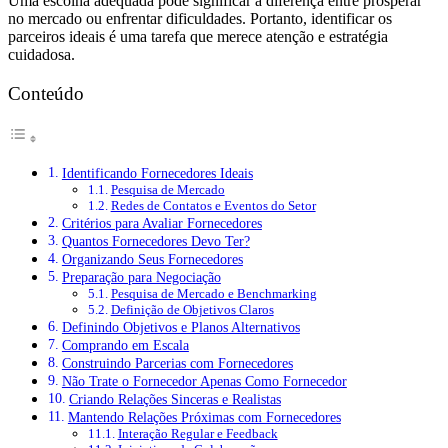
Uma escolha adequada pode significar a diferença entre prosperar
no mercado ou enfrentar dificuldades. Portanto, identificar os
parceiros ideais é uma tarefa que merece atenção e estratégia
cuidadosa.
Conteúdo
Identificando Fornecedores Ideais
Pesquisa de Mercado
Redes de Contatos e Eventos do Setor
Critérios para Avaliar Fornecedores
Quantos Fornecedores Devo Ter?
Organizando Seus Fornecedores
Preparação para Negociação
Pesquisa de Mercado e Benchmarking
Definição de Objetivos Claros
Definindo Objetivos e Planos Alternativos
Comprando em Escala
Construindo Parcerias com Fornecedores
Não Trate o Fornecedor Apenas Como Fornecedor
Criando Relações Sinceras e Realistas
Mantendo Relações Próximas com Fornecedores
Interação Regular e Feedback