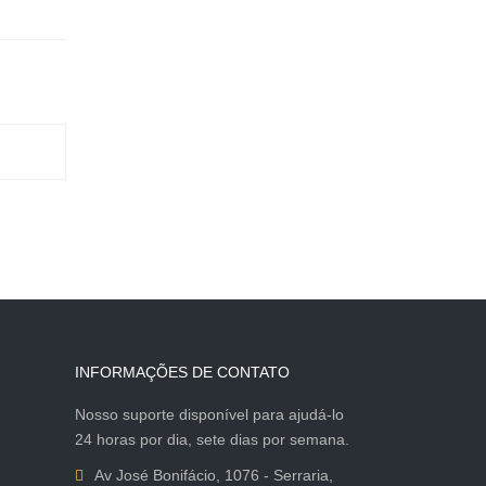
INFORMAÇÕES DE CONTATO
Nosso suporte disponível para ajudá-lo
24 horas por dia, sete dias por semana.
Av José Bonifácio, 1076 - Serraria,