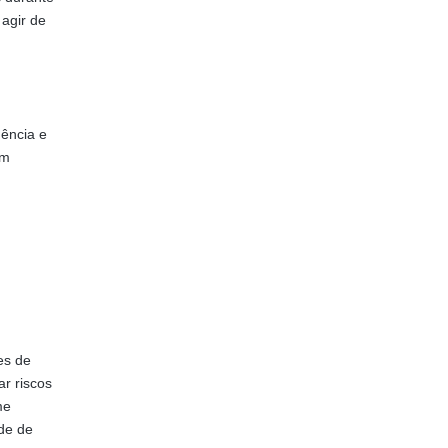
 agir de
gência e
em
es de
ar riscos
me
ade de