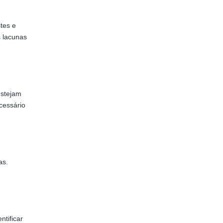
tes e
s lacunas
estejam
cessário
as.
ntificar