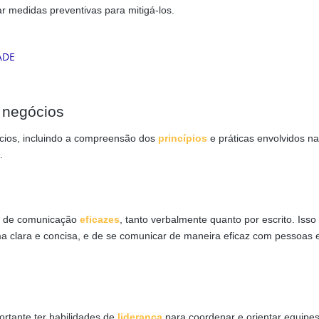
ar medidas preventivas para mitigá-los.
 negócios
cios, incluindo a compreensão dos
princípios
e práticas envolvidos na
.
es de comunicação
eficazes
, tanto verbalmente quanto por escrito. Isso 
ma clara e concisa, e de se comunicar de maneira eficaz com pessoas
rtante ter habilidades de
liderança
para coordenar e orientar equipe