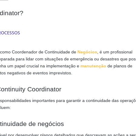
dinator?
o como Coordenador de Continuidade de
Negócios
, é um profissional
reparada para lidar com situações de emergência ou desastres que po
nha um papel crucial na implementação e
manutenção
de planos de
tos negativos de eventos imprevistos.
ntinuity Coordinator
sponsabilidades importantes para garantir a continuidade das operaç
cluem:
tinuidade de negócios
vel por desenvolver planos detalhados que descrevam as ações a se