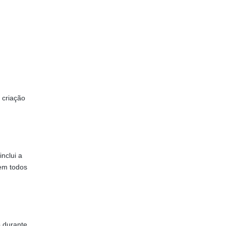
 criação
inclui a
 em todos
s durante