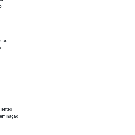
o
 das
a
ientes
sseminação