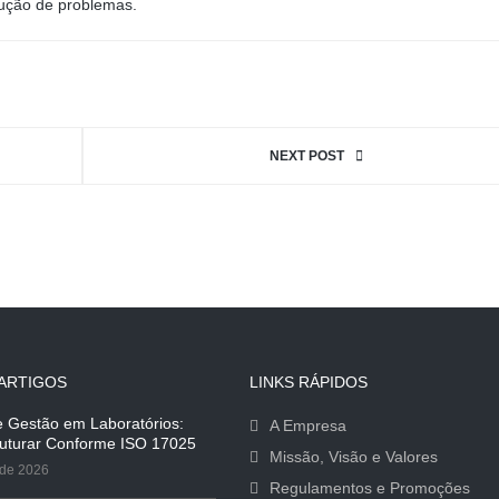
lução de problemas.
NEXT POST
ARTIGOS
LINKS RÁPIDOS
e Gestão em Laboratórios:
A Empresa
uturar Conforme ISO 17025
Missão, Visão e Valores
 de 2026
Regulamentos e Promoções