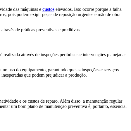
tividade das máquinas e
custos
elevados. Isso ocorre porque a falha
aros, pois podem exigir peças de reposição urgentes e mão de obra
través de práticas preventivas e preditivas.
 realizada através de inspeções periódicas e intervenções planejadas
 no uso do equipamento, garantindo que as inspeções e serviços
es inesperadas que podem prejudicar a produção.
natividade e os custos de reparo. Além disso, a manutenção regular
ementar um bom plano de manutenção preventiva é, portanto, essencial