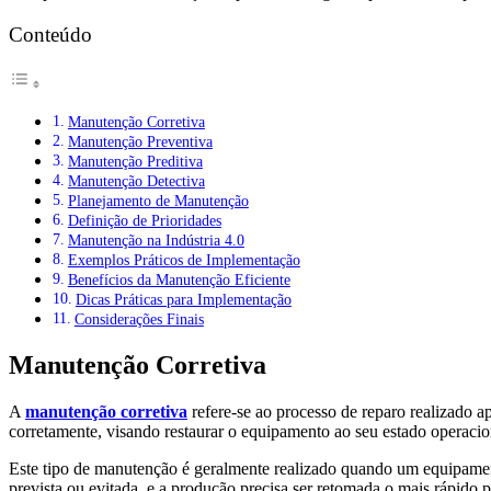
Conteúdo
Manutenção Corretiva
Manutenção Preventiva
Manutenção Preditiva
Manutenção Detectiva
Planejamento de Manutenção
Definição de Prioridades
Manutenção na Indústria 4.0
Exemplos Práticos de Implementação
Benefícios da Manutenção Eficiente
Dicas Práticas para Implementação
Considerações Finais
Manutenção Corretiva
A
manutenção corretiva
refere-se ao processo de reparo realizado 
corretamente, visando restaurar o equipamento ao seu estado operacio
Este tipo de manutenção é geralmente realizado quando um equipamen
prevista ou evitada, e a produção precisa ser retomada o mais rápido p