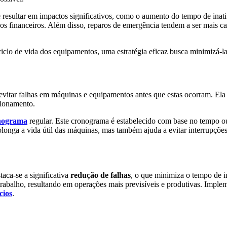
 resultar em impactos significativos, como o aumento do tempo de ina
ízos financeiros. Além disso, reparos de emergência tendem a ser mais c
iclo de vida dos equipamentos, uma estratégia eficaz busca minimizá-la a
vitar falhas em máquinas e equipamentos antes que estas ocorram. Ela é
cionamento.
nograma
regular. Este cronograma é estabelecido com base no tempo ou
rolonga a vida útil das máquinas, mas também ajuda a evitar interrupçõ
aca-se a significativa
redução de falhas
, o que minimiza o tempo de i
trabalho, resultando em operações mais previsíveis e produtivas. Impl
cios
.