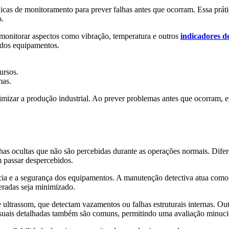
cas de monitoramento para prever falhas antes que ocorram. Essa práti
o.
l monitorar aspectos como vibração, temperatura e outros
indicadores 
 dos equipamentos.
ursos.
mas.
mizar a produção industrial. Ao prever problemas antes que ocorram, el
lhas ocultas que não são percebidas durante as operações normais. Difer
passar despercebidos.
ncia e a segurança dos equipamentos. A manutenção detectiva atua com
eradas seja minimizado.
de ultrassom, que detectam vazamentos ou falhas estruturais internas. O
visuais detalhadas também são comuns, permitindo uma avaliação minuci