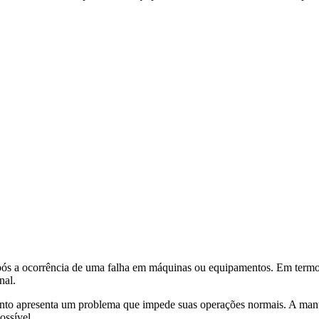
após a ocorrência de uma falha em máquinas ou equipamentos. Em termos 
nal.
to apresenta um problema que impede suas operações normais. A manute
ossível.