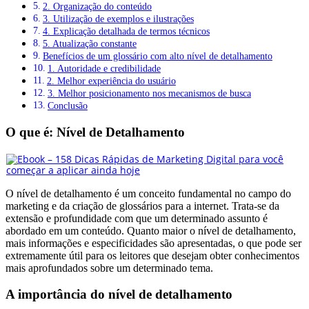
2. Organização do conteúdo
3. Utilização de exemplos e ilustrações
4. Explicação detalhada de termos técnicos
5. Atualização constante
Benefícios de um glossário com alto nível de detalhamento
1. Autoridade e credibilidade
2. Melhor experiência do usuário
3. Melhor posicionamento nos mecanismos de busca
Conclusão
O que é: Nível de Detalhamento
O nível de detalhamento é um conceito fundamental no campo do
marketing e da criação de glossários para a internet. Trata-se da
extensão e profundidade com que um determinado assunto é
abordado em um conteúdo. Quanto maior o nível de detalhamento,
mais informações e especificidades são apresentadas, o que pode ser
extremamente útil para os leitores que desejam obter conhecimentos
mais aprofundados sobre um determinado tema.
A importância do nível de detalhamento