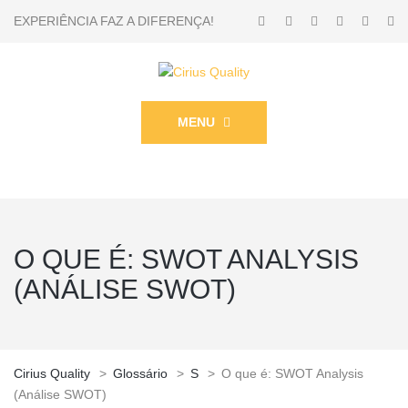
EXPERIÊNCIA FAZ A DIFERENÇA!
MENU
O QUE É: SWOT ANALYSIS
(ANÁLISE SWOT)
Cirius Quality
>
Glossário
>
S
>
O que é: SWOT Analysis
(Análise SWOT)