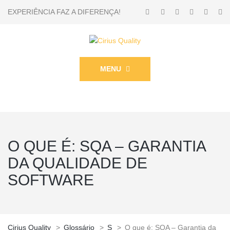
EXPERIÊNCIA FAZ A DIFERENÇA!
MENU
O QUE É: SQA – GARANTIA
DA QUALIDADE DE
SOFTWARE
Cirius Quality
>
Glossário
>
S
>
O que é: SQA – Garantia da