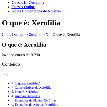
Cursos In Company
Cursos Online
Guias Comentados de Normas
O que é: Xerofilia
Cirius Quality
>
Glossário
>
X
>
O que é: Xerofilia
O que é: Xerofilia
24 de setembro de 2023
0
Conteúdo
O que é Xerofilia?
Características da Xerofilia
Plantas Xerófilas
Animais Xerófilos
Exemplos de Plantas Xerófilas
Exemplos de Animais Xerófilos