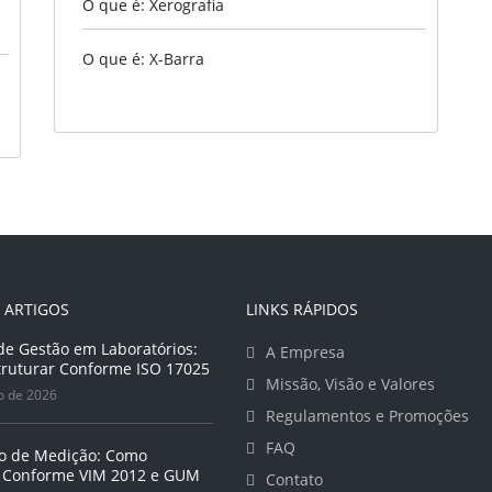
O que é: Xerografia
O que é: X-Barra
 ARTIGOS
LINKS RÁPIDOS
de Gestão em Laboratórios:
A Empresa
ruturar Conforme ISO 17025
Missão, Visão e Valores
o de 2026
Regulamentos e Promoções
FAQ
o de Medição: Como
 Conforme VIM 2012 e GUM
Contato