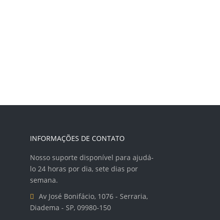
INFORMAÇÕES DE CONTATO
Nosso suporte disponível para ajudá-
lo 24 horas por dia, sete dias por
semana.
Av José Bonifácio, 1076 - Serraria,
Diadema - SP, 09980-150