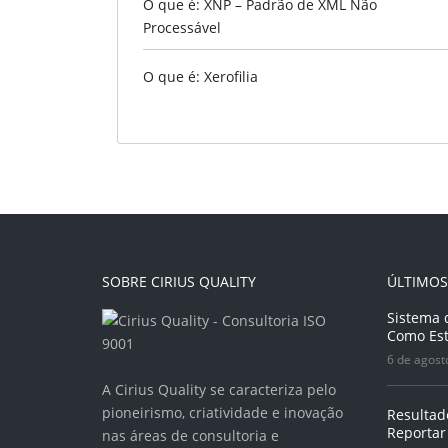
O que é: XNP – Padrão de XML Não
Processável
O que é: Xerofilia
SOBRE CIRIUS QUALITY
ÚLTIMOS
Sistema 
Como Est
6 de agost
A Cirius Quality se caracteriza pelo
pioneirismo, criatividade e inovação
Resultad
Reportar
nas áreas de consultoria e