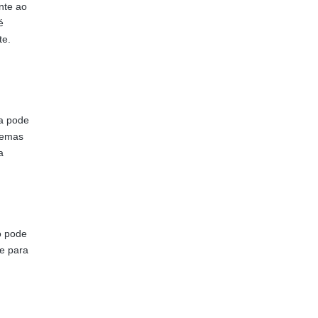
nte ao
é
te.
ca pode
blemas
a
o pode
ue para