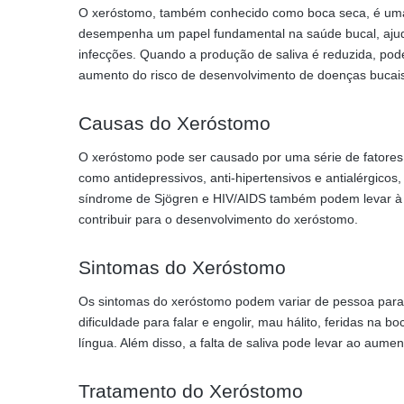
O xeróstomo, também conhecido como boca seca, é uma c
desempenha um papel fundamental na saúde bucal, ajuda
infecções. Quando a produção de saliva é reduzida, podem
aumento do risco de desenvolvimento de doenças bucai
Causas do Xeróstomo
O xeróstomo pode ser causado por uma série de fatores
como antidepressivos, anti-hipertensivos e antialérgicos
síndrome de Sjögren e HIV/AIDS também podem levar à 
contribuir para o desenvolvimento do xeróstomo.
Sintomas do Xeróstomo
Os sintomas do xeróstomo podem variar de pessoa para
dificuldade para falar e engolir, mau hálito, feridas n
língua. Além disso, a falta de saliva pode levar ao aume
Tratamento do Xeróstomo