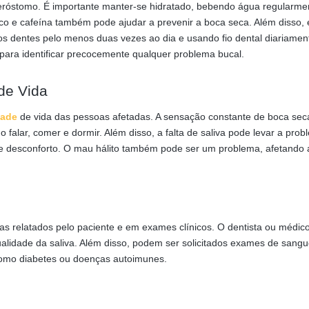
róstomo. É importante manter-se hidratado, bebendo água regularme
aco e cafeína também pode ajudar a prevenir a boca seca. Além disso, 
s dentes pelo menos duas vezes ao dia e usando fio dental diariamen
para identificar precocemente qualquer problema bucal.
de Vida
dade
de vida das pessoas afetadas. A sensação constante de boca se
mo falar, comer e dormir. Além disso, a falta de saliva pode levar a pro
 e desconforto. O mau hálito também pode ser um problema, afetando 
as relatados pelo paciente e em exames clínicos. O dentista ou médic
ualidade da saliva. Além disso, podem ser solicitados exames de sang
 como diabetes ou doenças autoimunes.