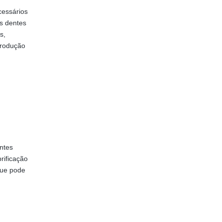
cessários
os dentes
s,
produção
ntes
rificação
 que pode