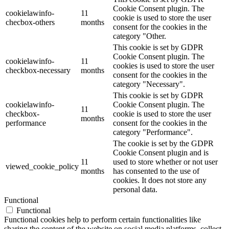
Cookie Consent plugin. The
cookielawinfo-
11
cookie is used to store the user
checbox-others
months
consent for the cookies in the
category "Other.
This cookie is set by GDPR
Cookie Consent plugin. The
cookielawinfo-
11
cookies is used to store the user
checkbox-necessary
months
consent for the cookies in the
category "Necessary".
This cookie is set by GDPR
cookielawinfo-
Cookie Consent plugin. The
11
checkbox-
cookie is used to store the user
months
performance
consent for the cookies in the
category "Performance".
The cookie is set by the GDPR
Cookie Consent plugin and is
11
used to store whether or not user
viewed_cookie_policy
months
has consented to the use of
cookies. It does not store any
personal data.
Functional
Functional
Functional cookies help to perform certain functionalities like
sharing the content of the website on social media platforms, collect