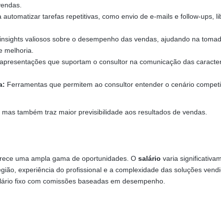
vendas.
automatizar tarefas repetitivas, como envio de e-mails e follow-ups, l
nsights valiosos sobre o desempenho das vendas, ajudando na toma
e melhoria.
presentações que suportam o consultor na comunicação das caracterí
a:
Ferramentas que permitem ao consultor entender o cenário competi
, mas também traz maior previsibilidade aos resultados de vendas.
ferece uma ampla gama de oportunidades. O
salário
varia significativa
egião, experiência do profissional e a complexidade das soluções vend
lário fixo com comissões baseadas em desempenho.