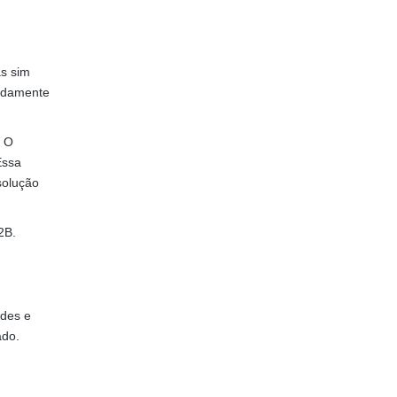
as sim
undamente
. O
Essa
solução
2B.
ades e
ado.