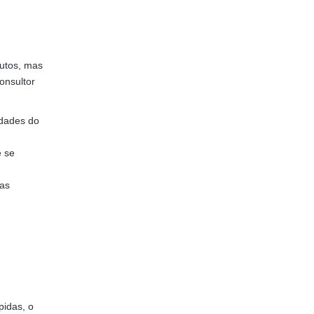
dutos, mas
onsultor
idades do
e se
 as
pidas, o