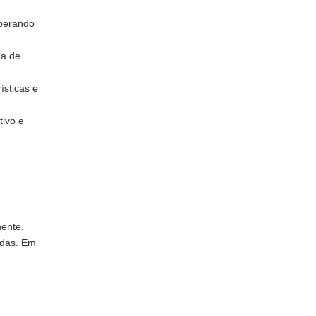
iberando
da de
sticas e
tivo e
mente,
idas. Em