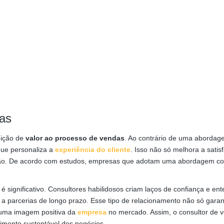
das
dição de
valor ao processo de vendas
. Ao contrário de uma aborda
que personaliza a
experiência do cliente
. Isso não só melhora a satis
ção. De acordo com estudos, empresas que adotam uma abordagem con
é significativo. Consultores habilidosos criam laços de confiança e e
 a parcerias de longo prazo. Esse tipo de relacionamento não só garan
 uma imagem positiva da
empresa
no mercado. Assim, o consultor de 
imento sustentável dos negócios.