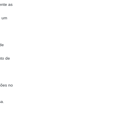
ente as
o um
de
nto de
ções no
sa.