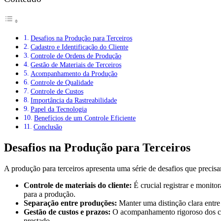
Desafios na Produção para Terceiros
Cadastro e Identificação do Cliente
Controle de Ordens de Produção
Gestão de Materiais de Terceiros
Acompanhamento da Produção
Controle de Qualidade
Controle de Custos
Importância da Rastreabilidade
Papel da Tecnologia
Benefícios de um Controle Eficiente
Conclusão
Desafios na Produção para Terceiros
A produção para terceiros apresenta uma série de desafios que precisa
Controle de materiais do cliente:
É crucial registrar e monito
para a produção.
Separação entre produções:
Manter uma distinção clara entre a
Gestão de custos e prazos:
O acompanhamento rigoroso dos cust
prestado.