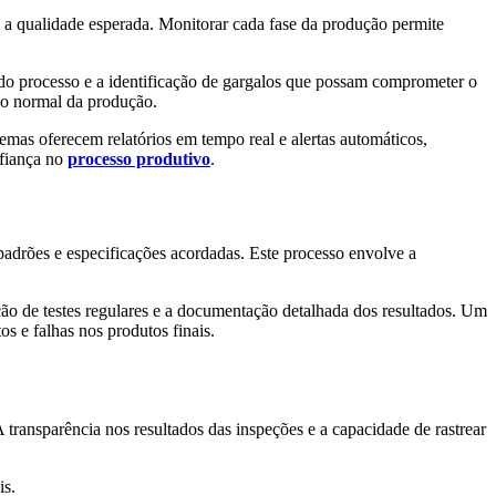
m a qualidade esperada. Monitorar cada fase da produção permite
ia do processo e a identificação de gargalos que possam comprometer o
uxo normal da produção.
mas oferecem relatórios em tempo real e alertas automáticos,
nfiança no
processo produtivo
.
drões e especificações acordadas. Este processo envolve a
zação de testes regulares e a documentação detalhada dos resultados. Um
 e falhas nos produtos finais.
 transparência nos resultados das inspeções e a capacidade de rastrear
is.