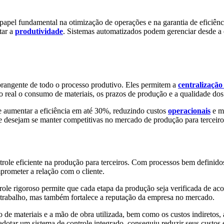
papel fundamental na otimização de operações e na garantia de eficiên
tar a
produtividade
. Sistemas automatizados podem gerenciar desde a
rangente de todo o processo produtivo. Eles permitem a
centralização
po real o consumo de materiais, os prazos de produção e a qualidade do
 aumentar a eficiência em até 30%, reduzindo custos
operacionais
e me
 desejam se manter competitivas no mercado de produção para terceiro
role eficiente na produção para terceiros. Com processos bem definidos
prometer a relação com o cliente.
le rigoroso permite que cada etapa da produção seja verificada de aco
 retrabalho, mas também fortalece a reputação da empresa no mercado.
e materiais e a mão de obra utilizada, bem como os custos indiretos, 
otar um sistema de controle integrado, conseguiu reduzir seus cust