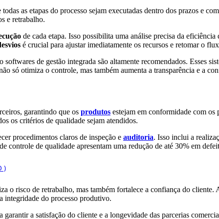
ue todas as etapas do processo sejam executadas dentro dos prazos e co
s e retrabalho.
ecução
de cada etapa. Isso possibilita uma análise precisa da eficiênc
desvios
é crucial para ajustar imediatamente os recursos e retomar o fl
softwares de gestão integrada são altamente recomendados. Esses siste
 não só otimiza o controle, mas também aumenta a transparência e a co
rceiros, garantindo que os
produtos
estejam em conformidade com os pa
s os critérios de qualidade sejam atendidos.
lecer procedimentos claros de inspeção e
auditoria
. Isso inclui a reali
e controle de qualidade apresentam uma redução de até 30% em defeitos
za o risco de retrabalho, mas também fortalece a confiança do cliente. A
a integridade do processo produtivo.
 garantir a satisfação do cliente e a longevidade das parcerias comercia