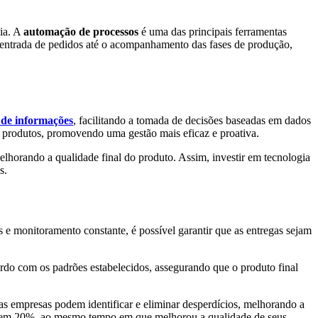
cia. A
automação de processos
é uma das principais ferramentas
 entrada de pedidos até o acompanhamento das fases de produção,
 de informações
, facilitando a tomada de decisões baseadas em dados
s produtos, promovendo uma gestão mais eficaz e proativa.
lhorando a qualidade final do produto. Assim, investir em tecnologia
s.
 e monitoramento constante, é possível garantir que as entregas sejam
rdo com os padrões estabelecidos, assegurando que o produto final
as empresas podem identificar e eliminar desperdícios, melhorando a
os em 20%, ao mesmo tempo em que melhorou a qualidade de seus