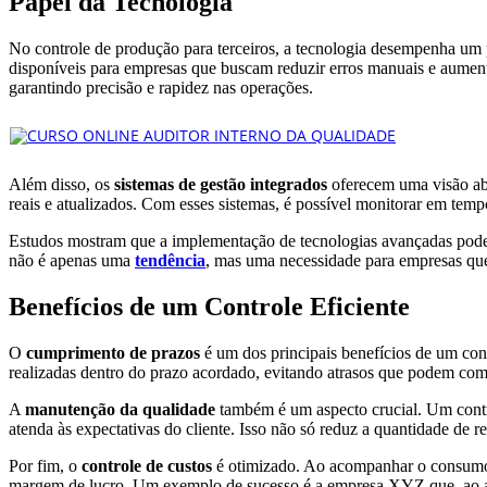
Papel da Tecnologia
No controle de produção para terceiros, a tecnologia desempenha um 
disponíveis para empresas que buscam reduzir erros manuais e aumen
garantindo precisão e rapidez nas operações.
Além disso, os
sistemas de gestão integrados
oferecem uma visão ab
reais e atualizados. Com esses sistemas, é possível monitorar em tem
Estudos mostram que a implementação de tecnologias avançadas pode
não é apenas uma
tendência
, mas uma necessidade para empresas que
Benefícios de um Controle Eficiente
O
cumprimento de prazos
é um dos principais benefícios de um cont
realizadas dentro do prazo acordado, evitando atrasos que podem com
A
manutenção da qualidade
também é um aspecto crucial. Um contro
atenda às expectativas do cliente. Isso não só reduz a quantidade de
Por fim, o
controle de custos
é otimizado. Ao acompanhar o consumo d
margem de lucro. Um exemplo de sucesso é a empresa XYZ que, ao ad