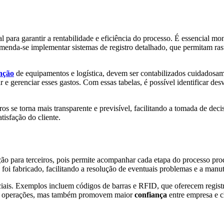
 para garantir a rentabilidade e eficiência do processo. É essencial mo
omenda-se implementar sistemas de registro detalhado, que permitam ras
nção
de equipamentos e logística, devem ser contabilizados cuidadosame
r e gerenciar esses gastos. Com essas tabelas, é possível identificar de
ros se torna mais transparente e previsível, facilitando a tomada de de
tisfação do cliente.
ção para terceiros, pois permite acompanhar cada etapa do processo prod
 foi fabricado, facilitando a resolução de eventuais problemas e a manu
enciais. Exemplos incluem códigos de barras e RFID, que oferecem regi
 operações, mas também promovem maior
confiança
entre empresa e c