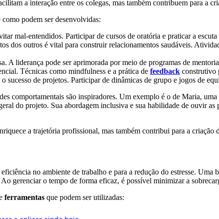
facilitam a interação entre os colegas, mas também contribuem para a c
de como podem ser desenvolvidas:
itar mal-entendidos. Participar de cursos de oratória e praticar a escut
s dos outros é vital para construir relacionamentos saudáveis. Ativida
sa. A liderança pode ser aprimorada por meio de programas de mentoria
sencial. Técnicas como mindfulness e a prática de
feedback
construtivo 
o sucesso de projetos. Participar de dinâmicas de grupo e jogos de equ
dades comportamentais são inspiradores. Um exemplo é o de Maria, uma 
geral do projeto. Sua abordagem inclusiva e sua habilidade de ouvir 
iquece a trajetória profissional, mas também contribui para a criação d
 eficiência no ambiente de trabalho e para a redução do estresse. Uma b
o gerenciar o tempo de forma eficaz, é possível minimizar a sobrecar
e
ferramentas
que podem ser utilizadas: