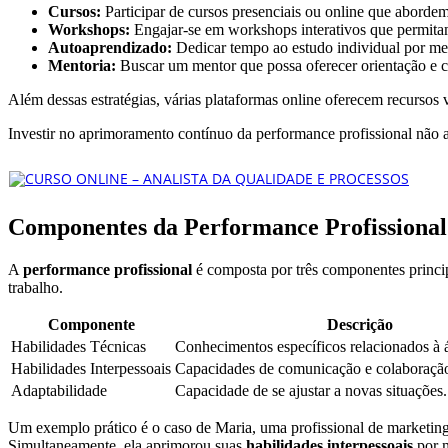
Cursos:
Participar de cursos presenciais ou online que abordem
Workshops:
Engajar-se em workshops interativos que permitam 
Autoaprendizado:
Dedicar tempo ao estudo individual por meio
Mentoria:
Buscar um mentor que possa oferecer orientação e co
Além dessas estratégias, várias plataformas online oferecem recursos
Investir no aprimoramento contínuo da performance profissional não a
Componentes da Performance Profissional
A
performance profissional
é composta por três componentes princi
trabalho.
Componente
Descrição
Habilidades Técnicas
Conhecimentos específicos relacionados à á
Habilidades Interpessoais
Capacidades de comunicação e colaboraçã
Adaptabilidade
Capacidade de se ajustar a novas situações.
Um exemplo prático é o caso de Maria, uma profissional de marketin
Simultaneamente, ela aprimorou suas
habilidades interpessoais
por m