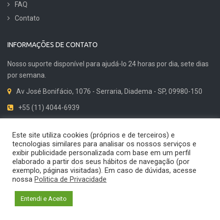
FAQ
Contato
INFORMAÇÕES DE CONTATO
Nosso suporte disponível para ajudá-lo 24 horas por dia, sete dias
por semana.
Av José Bonifácio, 1076 - Serraria, Diadema - SP, 09980-150
+55 (11) 4044-6939
Dicas de Qualidade
Este site utiliza cookies (próprios e de terceiros) e
tecnologias similares para analisar os nossos serviços e
exibir publicidade personalizada com base em um perfil
elaborado a partir dos seus hábitos de navegação (por
exemplo, páginas visitadas). Em caso de dúvidas, acesse
© 2024 Cirius Quality. Todos os direitos reservados. Desenvolvido por
nossa
Politica de Privacidade
Shiftmind | Marketing Digital B2B
Política de privacidade
Politica de devoluções
Entendi e Aceito