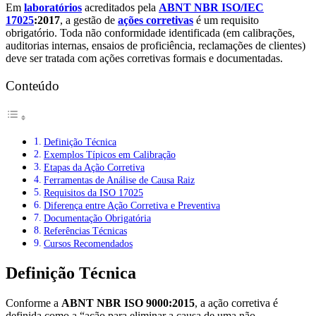
Em
laboratórios
acreditados pela
ABNT NBR ISO/IEC
17025
:2017
, a gestão de
ações corretivas
é um requisito
obrigatório. Toda não conformidade identificada (em calibrações,
auditorias internas, ensaios de proficiência, reclamações de clientes)
deve ser tratada com ações corretivas formais e documentadas.
Conteúdo
Definição Técnica
Exemplos Típicos em Calibração
Etapas da Ação Corretiva
Ferramentas de Análise de Causa Raiz
Requisitos da ISO 17025
Diferença entre Ação Corretiva e Preventiva
Documentação Obrigatória
Referências Técnicas
Cursos Recomendados
Definição Técnica
Conforme a
ABNT NBR ISO 9000:2015
, a ação corretiva é
definida como a “ação para eliminar a causa de uma não