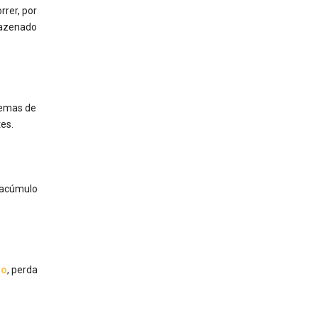
rer, por
mazenado
lemas de
es.
o acúmulo
ho
, perda