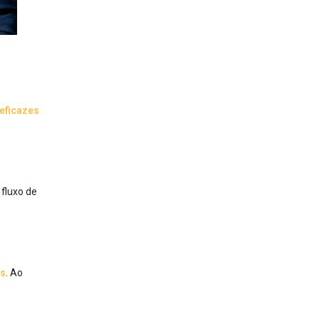
eficazes
fluxo de
os
. Ao