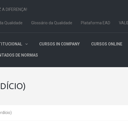
Z A DIFERENÇA!
da Qualidade
Glossário da Qualidade
Plataforma EAD
VALI
TITUCIONAL
CURSOS IN COMPANY
CURSOS ONLINE
NTADOS DE NORMAS
DÍCIO)
rdício)