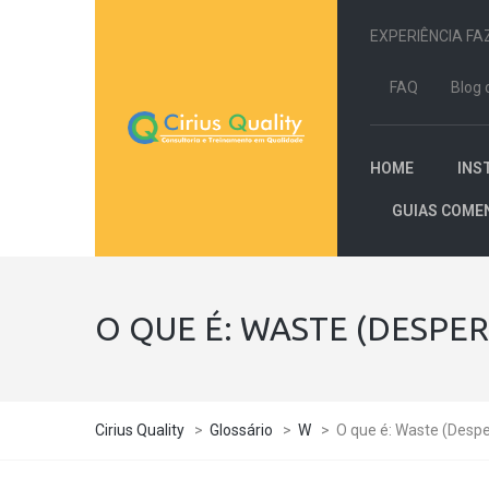
EXPERIÊNCIA FA
FAQ
Blog 
HOME
INS
GUIAS COME
O QUE É: WASTE (DESPER
Cirius Quality
>
Glossário
>
W
>
O que é: Waste (Despe