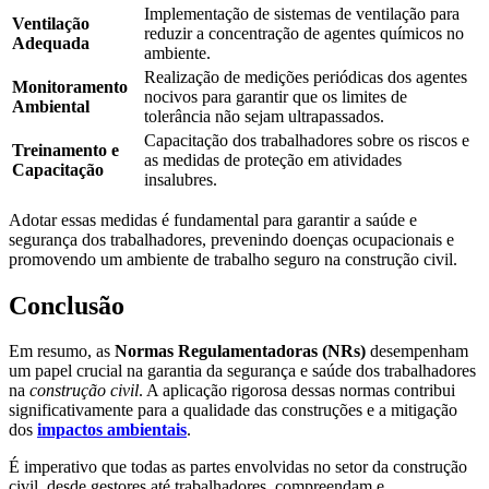
Implementação de sistemas de ventilação para
Ventilação
reduzir a concentração de agentes químicos no
Adequada
ambiente.
Realização de medições periódicas dos agentes
Monitoramento
nocivos para garantir que os limites de
Ambiental
tolerância não sejam ultrapassados.
Capacitação dos trabalhadores sobre os riscos e
Treinamento e
as medidas de proteção em atividades
Capacitação
insalubres.
Adotar essas medidas é fundamental para garantir a saúde e
segurança dos trabalhadores, prevenindo doenças ocupacionais e
promovendo um ambiente de trabalho seguro na construção civil.
Conclusão
Em resumo, as
Normas Regulamentadoras (NRs)
desempenham
um papel crucial na garantia da segurança e saúde dos trabalhadores
na
construção civil
. A aplicação rigorosa dessas normas contribui
significativamente para a qualidade das construções e a mitigação
dos
impactos ambientais
.
É imperativo que todas as partes envolvidas no setor da construção
civil, desde gestores até trabalhadores, compreendam e